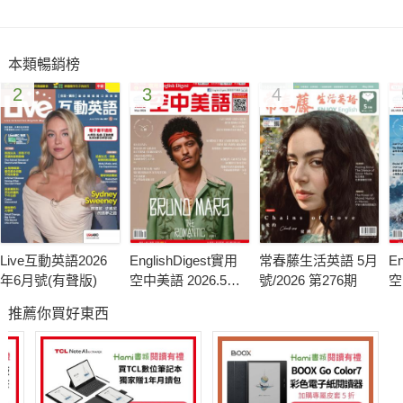
哈比人首映 紐西蘭首都掀中土熱
美國消費者信心指數回升
本類暢銷榜
聽懂氣象英語報導：惡劣天候襲擊義大利
2
3
4
Live互動英語2026
EnglishDigest實用
常春藤生活英語 5月
En
年6月號(有聲版)
空中美語 2026.5月
號/2026 第276期
空
號
月
推薦你買好東西