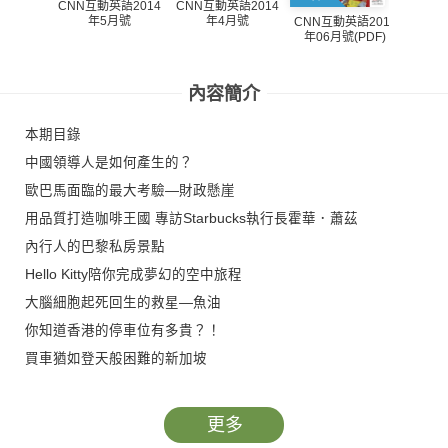
CNN互動英語2014
CNN互動英語2014
年4月號
年5月號
CNN互動英語2013
CNN
年06月號(PDF)
年05
內容簡介
本期目錄
中國領導人是如何產生的？
歐巴馬面臨的最大考驗—財政懸崖
用品質打造咖啡王國 專訪Starbucks執行長霍華．蕭茲
內行人的巴黎私房景點
Hello Kitty陪你完成夢幻的空中旅程
大腦細胞起死回生的救星—魚油
你知道香港的停車位有多貴？！
買車猶如登天般困難的新加坡
從花瓶到女打仔 007 龐德女郎進化史
「籃球與我」：CNN專訪「詹姆斯大帝」雷霸龍
更多
中國護照地圖引發領土爭議