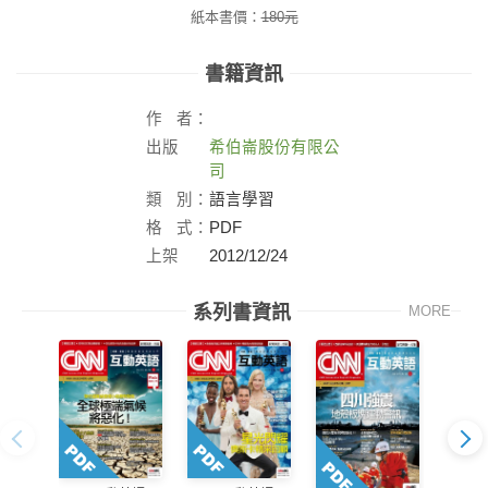
紙本書價：
180
元
書籍資訊
作
者：
出版
希伯崙股份有限公
社：
司
類
別：
語言學習
格
式：
PDF
上架
2012/12/24
日：
系列書資訊
MORE