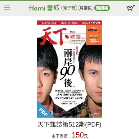
電子書
月讀包
閱讀器
天下雜誌第512期(PDF)
150
電子書價：
元