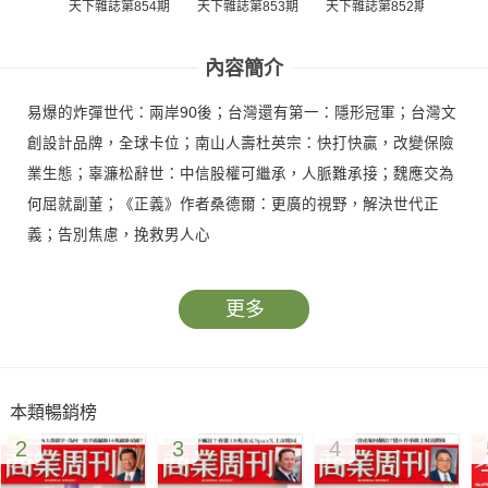
天下雜誌第854期
天下雜誌第853期
天下雜誌第852期
天下雜
內容簡介
易爆的炸彈世代：兩岸90後；台灣還有第一：隱形冠軍；台灣文
創設計品牌，全球卡位；南山人壽杜英宗：快打快贏，改變保險
業生態；辜濂松辭世：中信股權可繼承，人脈難承接；魏應交為
何屈就副董；《正義》作者桑德爾：更廣的視野，解決世代正
義；告別焦慮，挽救男人心
更多
本類暢銷榜
2
3
4