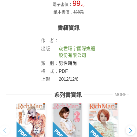
99
電子書價：
元
紙本書價：
168
元
書籍資訊
作
者：
出版
宬世環宇國際媒體
社：
股份有限公司
類
別：
男性時尚
格
式：
PDF
上架
2012/12/6
日：
系列書資訊
MORE