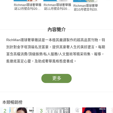
Richman環球奢華雜
Richman環球奢華雜
Richman環球奢華雜
Rich
誌12月號合刊/2013
誌11月號合刊/2013
誌10月號合刊/2013
誌8月號
第128期(PDF)
第127期(PDF)
第126期(PDF)
12
內容簡介
RichMan環球奢華雜誌是一本極其嚴謹製作的超高品質刊物，特
別針對金字塔頂端名流富豪，提供其豪奢人生的美好建言。每期
富含高檔消費/頂級娛樂/私人服務/人文藝術等精采特集、報導，
能徹底富足心靈，及助成奢華風格態度養成。
更多
本類暢銷榜
2
3
4