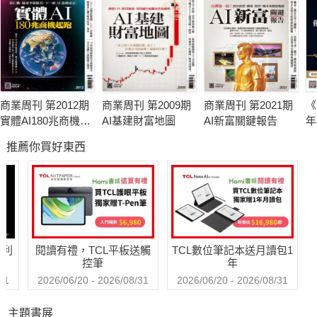
商業周刊 第2012期
商業周刊 第2009期
商業周刊 第2021期
《
實體AI180兆商機起
AI基建財富地圖
AI新富關鍵報告
年
跑
股
推薦你買好東西
合
庭
產
哈利
閱讀有禮，TCL平板送觸
TCL數位筆記本送月讀包1
控筆
年
31
2026/06/20 - 2026/08/31
2026/06/20 - 2026/08/31
主題書展