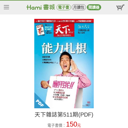
電子書
月讀包
閱讀器
天下雜誌第511期(PDF)
150
電子書價：
元