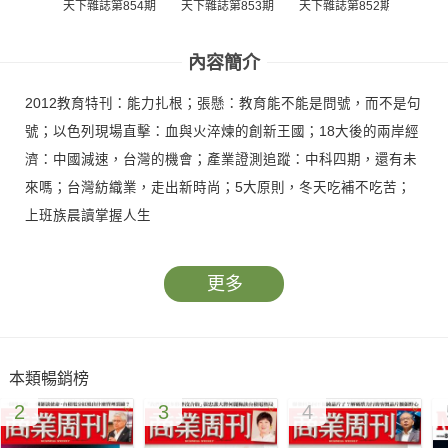
天下雜誌第854期
天下雜誌第853期
天下雜誌第852期
天下雜
內容簡介
2012教育特刊：能力扎根；張懸：教育能不能是問號，而不是句
號；以色列現場直擊：血與火淬煉的創新王國；18大後的兩岸經
濟：中國減速，台灣的機會；產業證測追蹤：中科四期，還有未
來嗎；台灣紡織業，走出新時尚；5大原則，冬天吃補不吃苦；
上班族晨讀掌握人生
更多
本類暢銷榜
2
3
4