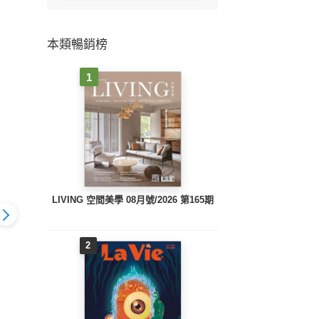
本類暢銷榜
1
LIVING 空間美學 08月號/2026 第165期
2
福空間年鑑(三)
2016幸福空間年鑑(二)
2016幸福空間年鑑(一)
201
風&多元創意
古典美學&鄉村休閒
當代品味&現代時尚