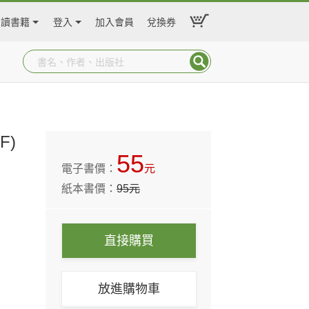
閱讀書籍
登入
加入會員
兌換券
F)
55
電子書價：
元
紙本書價：
95
元
直接購買
放進購物車