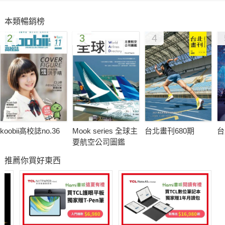
█封面故事
本類暢銷榜
早餐，旅行的開始
2
3
4
Breakfast，旅人模式的快速鍵
從安逸的在地模式切換到旅人模式，快速鍵是什麼？
沒錯！就是早餐。
一旦踏上旅途，緊湊地和時間賽跑，亟需充沛體力，
從早餐開始，旅行可以很簡單！
█特別報導 Special Report
koobii高校誌no.36
Mook series 全球主
台北畫刊680期
台
中歐旅遊新浪潮-V4
要航空公司圖鑑
中歐四國有著不同的軀殼，卻裝著相似的靈魂。
推薦你買好東西
捷克─承載文人的反叛，波蘭─連希特勒都對她一見鍾情，
斯洛伐克─令人嚮往的獨立精神，匈牙利─悠哉的歷史皇室。
還等什麼？立即整裝，中歐的神秘面紗，在此揭開。
█熱門話題 Hot topic