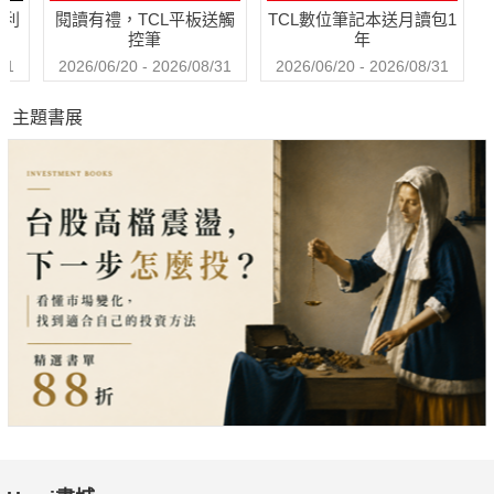
哈利
閱讀有禮，TCL平板送觸
TCL數位筆記本送月讀包1
USA我來啦！
控筆
年
嚴選免美簽五大必訪景點
31
2026/06/20 - 2026/08/31
2026/06/20 - 2026/08/31
那些年，他們在美國的日子
主題書展
美國免簽，旅遊大補帖
█好玩所在 Destination
沙巴蒸汽火車異時空之旅
穿梭北婆羅洲116 年
█看板人物 People
羅申芳 幸蝴人生，50才開始！
我要一直拍到跑不動那天為止，
只有藝術才能長久
█開車趣玩 Drive & Leisure
南投秋冬 雙享泡