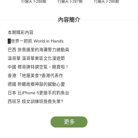
行遍天下288期
行遍天下287期
行遍天下286期
行遍
內容簡介
本期精彩內容
█世界一把抓 World in Hands
巴西 拚奧運里約海灘警力總動員
溫哥華 溫哥華東區文化漫遊節
中國 標哥牌特調空氣，開賣啦！
香港 「地蔑美食?香港代表作
德國 聆聽故鄉神鼓的撼動心靈
日本 比iPhone 5更搶手的釣魚台
西班牙 妓女訓練班挽救失業?
南韓 PSY全球風潮捲起民族驕傲
英國 蓋．福克斯之夜
更多
美國 郵務雜貨舖 在地文創好點子