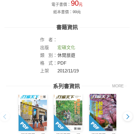
90
電子書價：
元
紙本書價：
99
元
書籍資訊
作
者：
出版
宏碩文化
社：
類
別：
休閒旅遊
格
式：
PDF
上架
2012/11/19
日：
系列書資訊
MORE