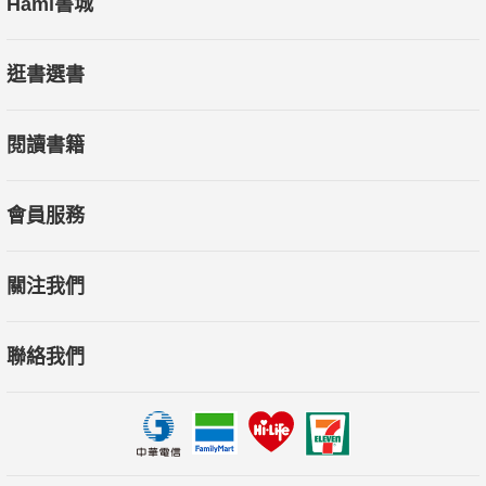
Hami書城
本期大推東埔「梅之湯」、埔里「花之湯」
逛書選書
█寵物旅行 Pet Travel
拉拉山童話祕境小確幸
閱讀書籍
編輯部特意安排的景點，歡迎旅客攜狗同行。
█租車趣玩 EV-carplus
會員服務
沁涼深秋 淡金尋寶
淡金公路是最貼近北北基生活圈的
關注我們
旅遊路線，私房秘境等你探險去！
聯絡我們
█好攝之圖 Nice Sot
聰明撇步 美味上相
用簡單相機，拍不簡單料理
█自然野趣 Wild Nature