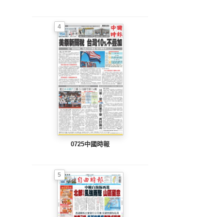
4
0725中國時報
5