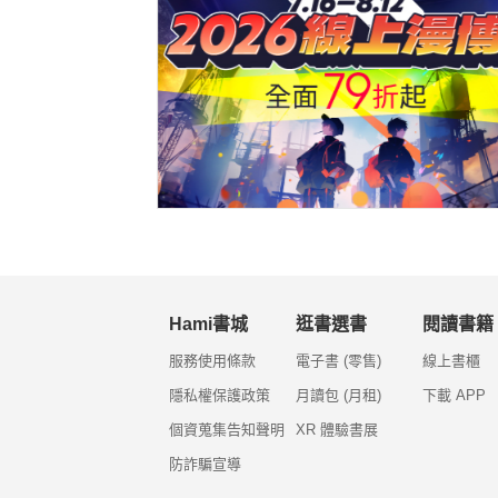
Hami書城
逛書選書
閱讀書籍
服務使用條款
電子書 (零售)
線上書櫃
隱私權保護政策
月讀包 (月租)
下載 APP
個資蒐集告知聲明
XR 體驗書展
防詐騙宣導