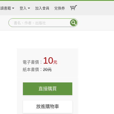
閱讀書籍
登入
加入會員
兌換券
10
電子書價：
元
紙本書價：
20
元
直接購買
放進購物車