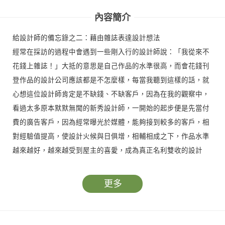
暖 四
內容簡介
給設計師的備忘錄之二：藉由雜誌表達設計想法
經常在採訪的過程中會遇到一些剛入行的設計師說：「我從來不
花錢上雜誌！」大抵的意思是自己作品的水準很高，而會花錢刊
登作品的設計公司應該都是不怎麼樣，每當我聽到這樣的話，就
心想這位設計師肯定是不缺錢、不缺客戶，因為在我的觀察中，
看過太多原本默默無聞的新秀設計師，一開始的起步便是先當付
費的廣告客戶，因為經常曝光於媒體，能夠接到較多的客戶，相
對經驗值提高，使設計火候與日俱增，相輔相成之下，作品水準
越來越好，越來越受到屋主的喜愛，成為真正名利雙收的設計
師。
更多
甚至有些設計師其實已經案源豐富了，但他仍然願意投資在雜誌
媒體的曝光上，我曾好奇的問過一位曾屢獲TID獎的設計師，已
經這麼有名了為何還想付費上雜誌？他告訴我，他希望自己是個