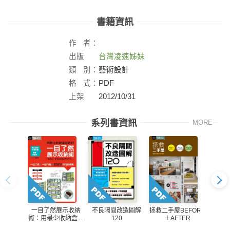
書籍資訊
作
者：
出版
台灣凌速姊妹
社：
類
別：
藝術設計
格
式：
PDF
上架
2012/10/31
日：
系列書資訊
MORE
一目了然展示收納
不良隔間改造圖解
拯救二手屋BEFORE
美化家
術：用最少收納盒就
120
＋AFTER
宅的
收好
溫、抗