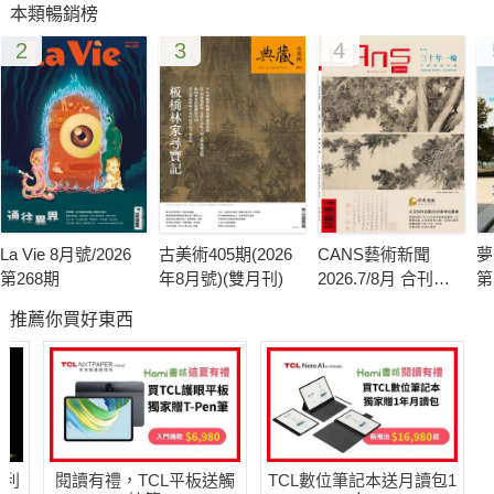
本類暢銷榜
「入世」的設計師，既然投入在室內設計這一行，就應當與市場
2
3
4
有緊密的連繫，現在水準高的設計師越來越多，透過雜誌主題式
的介紹與採訪，可以把他的想法直接傳達出來，提高公司品牌的
辨視度與差異化，也能利用報導內容幫他好好導正屋主們正確的
裝修概念，也是一種省事、省力的方法。
另一方面站在屋主的角度想，曾有位屋主跟我說，他找設計師
時，會先觀察他是否長期有在雜誌上出現，因為這代表著兩件
La Vie 8月號/2026
古美術405期(2026
CANS藝術新聞
夢
事，一是這位設計師有著穩定的客源，公司必然經營較為穩定；
第268期
年8月號)(雙月刊)
2026.7/8月 合刊號
第
二則表示屋主對設計師滿意，才會願意讓家被設計師刊登出來，
第341期
推薦你買好東西
這樣的思考方式也是另一種觀察設計師的方法。從事室內設計師
這一行，能夠遇到讓自己有所發揮的屋主著實不多，而會看雜誌
的屋主因為勤做功課，自然對於設計的接受度較高，更容易能使
設計師創作出新穎的設計，當然最好能夠再輔助設計公司完整的
官網、部落格，就能讓新一代的屋主有更多了解設計師的管道。
哈利
閱讀有禮，TCL平板送觸
TCL數位筆記本送月讀包1