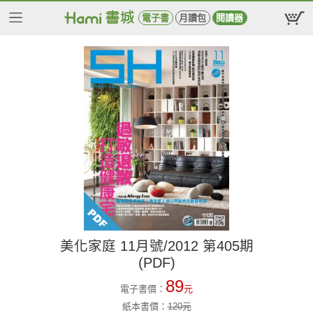
電子書
月讀包
閱讀器
美化家庭 11月號/2012 第405期
(PDF)
89
電子書價：
元
紙本書價：
120
元