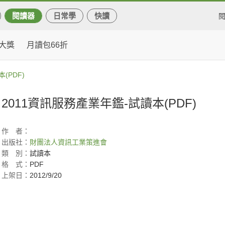
閱讀器
日常學
快讀
大獎
月讀包66折
(PDF)
2011資訊服務產業年鑑-試讀本(PDF)
作
者：
出版社：
財團法人資訊工業策進會
類
別：
試讀本
格
式：
PDF
上架日：
2012/9/20