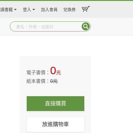
閱讀書籍
登入
加入會員
兌換券
0
電子書價：
元
紙本書價：
0
元
直接購買
放進購物車