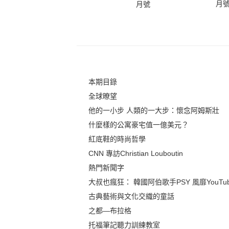
月
月號
本期目錄
全球暸望
他的一小步 人類的一大步：懷念阿姆斯壯
什麼樣的公寓豪宅值一億美元？
紅底鞋的時尚哲學
CNN 專訪Christian Louboutin
熱門新聞字
大叔也瘋狂： 韓國阿伯歌手PSY 風靡YouTu
古典藝術與文化交織的童話
之都—布拉格
托福筆記聽力訓練教室