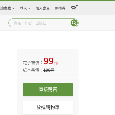
閱讀書籍
登入
加入會員
兌換券
99
電子書價：
元
紙本書價：
180
元
直接購買
放進購物車