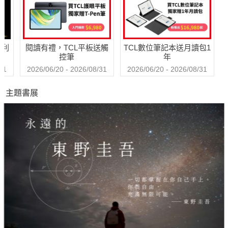
哈利
閱讀有禮，TCL平板送觸
TCL數位筆記本送月讀包1
控筆
年
31
2026/06/20 - 2026/08/31
2026/06/20 - 2026/08/31
主題書展