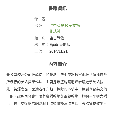
書籍資訊
作
者：
出版
空中英語教室文摘
社：
雜誌社
類
別：
語言學習
格
式：
Epub 流動版
上架
2014/11/21
日：
內容簡介
最多學校及公司推薦使用的雜誌。空中英語教室由救世傳播協會
所發行的英語教學雜誌，主要是希望能幫助讀者增進學英語技
能、英語會話；讓讀者在有趣、輕鬆的心情中，達到學習英文的
目的。課程內容會伴隨著廣播教學與電視教學，於週一至週六播
出，也可以從網際網路線上收聽廣播及收看線上英語電視教學。