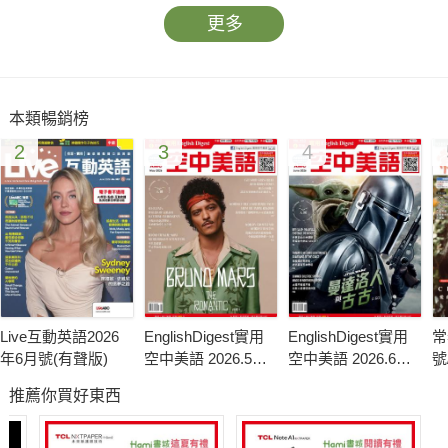
更多
本類暢銷榜
2
3
4
Live互動英語2026
EnglishDigest實用
EnglishDigest實用
常
年6月號(有聲版)
空中美語 2026.5月
空中美語 2026.6月
號
號
號
推薦你買好東西