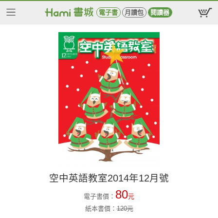
電子書
月讀包
閱讀器
空中英語教室2014年12月號
80
電子書價：
元
紙本書價：
120
元