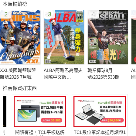
本類暢銷榜
2
3
4
XXL美國職籃聯盟
ALBA阿路巴高爾夫
職業棒球8月
A
雜誌2026 7月號
國際中文版
號/2026第533期
國
140(2026年/8月號)
1
推薦你買好東西
哈利
閱讀有禮，TCL平板送觸
TCL數位筆記本送月讀包1