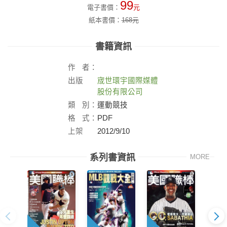
99
電子書價：
元
紙本書價：
168
元
書籍資訊
作
者：
出版
宬世環宇國際媒體
社：
股份有限公司
類
別：
運動競技
格
式：
PDF
上架
2012/9/10
日：
系列書資訊
MORE