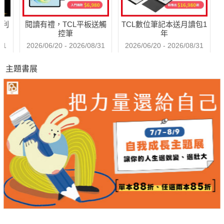
雨天新時尚「果凍鞋」
哈利
閱讀有禮，TCL平板送觸
TCL數位筆記本送月讀包1
控筆
年
王傳一「壞壞惹人愛」
31
2026/06/20 - 2026/08/31
2026/06/20 - 2026/08/31
9頭身長腿美人『宋紀妍』
主題書展
『李維維』優雅休閒style教學
明星孕婦的美麗之道