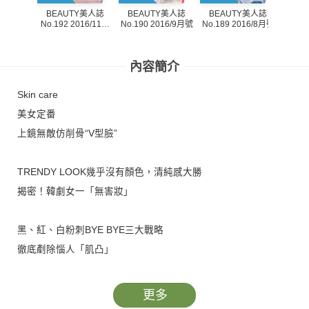
BEAUTY美人誌
BEAUTY美人誌
BEAUTY美人誌
BE
No.190 2016/9月號
No.192 2016/11月
No.189 2016/8月號
No.18
號
內容簡介
Skin care
美女定番
上鏡無敵仿削骨“V型臉”
TRENDY LOOK幾乎沒有顏色，清純感大勝
揭密！韓劇女一「無害妝」
黑、紅、白粉刺BYE BYE三大戰略
徹底剷除惱人「肌凸」
SOS！立即解救惡膚況的「鐵板一品」
更多