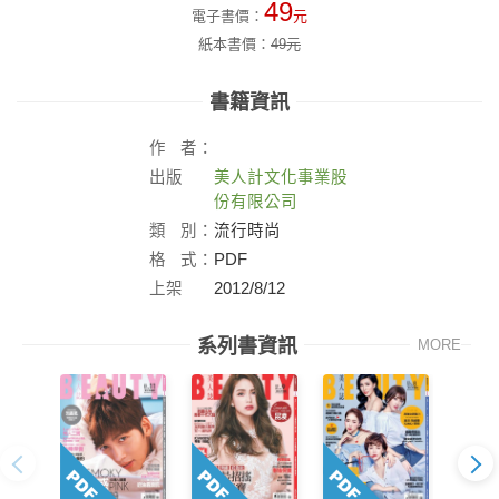
49
電子書價：
元
紙本書價：
49
元
書籍資訊
作
者：
出版
美人計文化事業股
社：
份有限公司
類
別：
流行時尚
格
式：
PDF
上架
2012/8/12
日：
系列書資訊
MORE