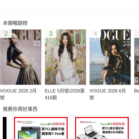
2012秋妝十大關鍵完全攻略
這個秋天『眼神變柔、唇色變濃』
本類暢銷榜
2
3
4
正韓時尚直送
潮女人手一件『軟下身』
流汗降低身心折舊率
靠『運動』追回青春美貌
小資女抗漲密技
VOGUE 2026 2月
ELLE 5月號/2026第
VOGUE 2026 6月
B
趁換季購入最IN『夏洋裝』
號
416期
號
推薦你買好東西
BEST CHOICE
涼夏首選「暢快系洗面乳」
情人節前夕「奇跡美顏技」