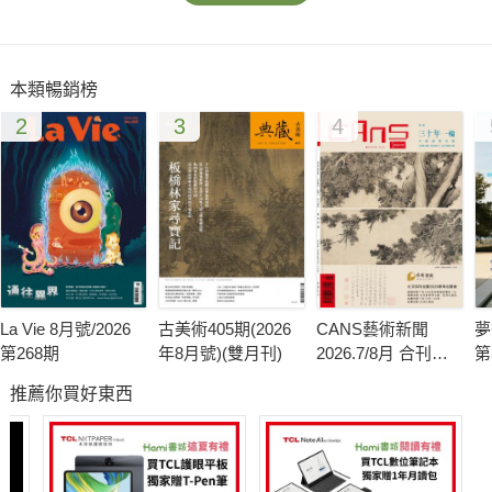
群人只是為了一天的Google Doodle，竟然如此大費周章、挖空
心思（真的是挖空「南瓜」）。但他們又好像樂在其中。很快樂
的人，做了很快樂的東西，讓使用者也感到很快樂。 這些看似無
本類暢銷榜
足輕重的設計，事實上在很多層面為Google加分。「看看今天的
2
3
4
Google又有什麼新花樣」，開始變成一種期待。「讓世界變得有
趣」，成為設計者與使用者雙贏的創意原點。本期我們和大家一
起跨入Doodle的世界，探訪那些有趣、好玩的設計誕生的源頭和
精彩案例，並且邀請幾位創意人?設計師，談談自己眼中的
Doodle。 此外，這一期還有幾個不同的閱讀樂趣。香港知名作
家馬家輝為新書宣傳來到台灣，SD幸運地有機會近身採訪。言談
神態都充滿魅力的馬家輝，對於我們提出的種種有關電影與城市
La Vie 8月號/2026
古美術405期(2026
CANS藝術新聞
夢
的話題，皆能侃侃而談。而照片中的他，分明是從男性時尚雜誌
第268期
年8月號)(雙月刊)
2026.7/8月 合刊號
第
走出來的模特兒。 一次偶然機會，聽SD的好朋友Marco聊起車
第341期
推薦你買好東西
子。他提到廣告導演馬汀曾經擁有一輛他心目中的夢幻車款，並
引述馬汀的話──「即使世界毀滅了，這輛車還會存在！」此番話
語激起了我們的好奇心。雖然後來無緣見到此部世界最強壯的