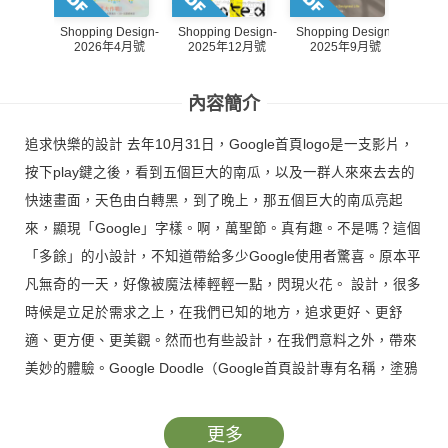
Shopping Design-
Shopping Design-
Shopping Design-
Shopp
2026年4月號
2025年12月號
2025年9月號
20
內容簡介
追求快樂的設計 去年10月31日，Google首頁logo是一支影片，
按下play鍵之後，看到五個巨大的南瓜，以及一群人來來去去的
快速畫面，天色由白轉黑，到了晚上，那五個巨大的南瓜亮起
來，顯現「Google」字樣。啊，萬聖節。真有趣。不是嗎？這個
「多餘」的小設計，不知道帶給多少Google使用者驚喜。原本平
凡無奇的一天，好像被魔法棒輕輕一點，閃現火花。 設計，很多
時候是立足於需求之上，在我們已知的地方，追求更好、更舒
適、更方便、更美觀。然而也有些設計，在我們意料之外，帶來
美妙的體驗。Google Doodle（Google首頁設計專有名稱，塗鴉
之意），是極佳示範。 Doodle的官方網站說明了這一整天的準
備工作，所有工作人員與五個巨型南瓜搏鬥的情形。你會訝異這
更多