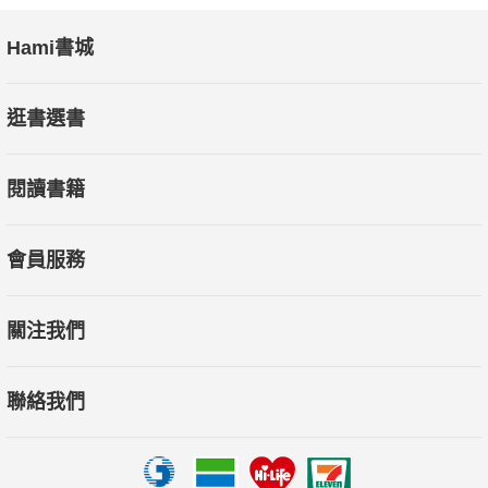
擁有極令人期待的幕後推手組合，但行事十分低調，不喜張揚，
典型的台南性格又一例。 台南人的「氣口」，當然要由台南人
Hami書城
（彩虹來了）來介紹。希望你能從這些生活中的小店、小散步，
體驗真真實實的beautiful life。寫到這裡，忽然明白為何
逛書選書
Shopping Design會想做這些題目，因為對我們來說，不論生活
或設計，我們也同樣認真看待「有趣」這件事。
閱讀書籍
會員服務
關注我們
聯絡我們