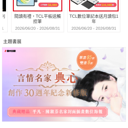
車，但因此開啟了製作一個「創作人與愛車」專輯的序幕。You
are what you drive.「也許沒有一台PORSCHE停在你的車庫
哈利
閱讀有禮，TCL平板送觸
TCL數位筆記本送月讀包1
裡，但一定有一台PORSCHE停在你的心裡。」也許停在我們心
控筆
年
裡的未必是PORSCHE，但從那輛寫著你（妳）名字的車，可以
31
2026/06/20 - 2026/08/31
2026/06/20 - 2026/08/31
窺探一部分的你（妳）。在揭露我們自己之前，不妨先來看看這
主題書展
幾位創意人的愛車，究竟有什麼魅力。 聚集許多小型工作室、設
計團體（或個人）的場所，近年逐漸興起。不論是合租工作空間
分擔成本，或是彼此互助合作共享資源，新興的設計聚落不僅為
城市創造了新的風景，也為設計、藝術工作者提供更多可能性。
本期我們實際走訪巴黎、柏林、日本的新興設計藝術聚落，看看
這些有趣的空間如何運作，裡頭又蘊藏著什麼樣驚人的創作者和
創造力。 今年初成立的「小器生活道具」，很快地聚集了一眾粉
絲。不過我們對這間小店感到興趣，並不是因為它的人氣，而是
它透過店內嚴選的設計品所傳達出來的沉靜氣質，以及尊重並理
解設計者的心意。在巷弄裡和這樣一間設計小店相遇，有一種尋
到寶的快意。而7月才剛剛開幕的台南咖啡館「Room A」，雖然