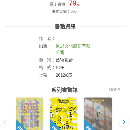
79
電子書價：
元
紙本書價：
99
元
書籍資訊
作
者：
出版
巨思文化股份有限
社：
公司
類
別：
藝術設計
格
式：
PDF
上架
2012/8/5
日：
系列書資訊
MORE