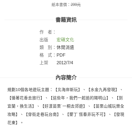
紙本書價：
299
元
書籍資訊
作
者：
出版
宏碩文化
社：
類
別：
休閒消遣
格
式：
PDF
上架
2012/7/4
日：
內容簡介
規劃10個各地遊玩主題：【北海岸新玩】、【水金九再發現】、
【循著花香去旅行】、【這些年，我們一起追的陽明山】、【到
宜蘭，換生活】、【好漾苗栗˙一桐去郊遊】、【苗栗山城玩樂全
攻略】、【穿街走巷玩台南】、【墾丁˙恆春非玩不可】、【發現
花東】。