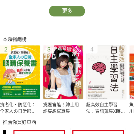
更多
本類暢銷榜
2
3
4
抗老化‧防惡化：
挑逗官能！紳士用
超高效自主學習
魚
全家人の日常眼睛
語妄想寫真集
法：資訊蒐集X時間
川
保養書
控管X決策實行，從
饌
推薦你買好東西
資格考試準備到提
升工作效率皆適用