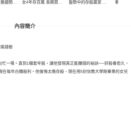
重壓趨勢股
女4年存百萬 長期買進
盤勢中的存股贏家 台
著英國
34歲賺到
實戰筆記
積電＋ETF存到6000
穩穩
0萬
萬
內容簡介
變搖錢樹
白忙一場。直到1檔套牢股，讓他發現真正能賺錢的祕訣──好股養愈久，
，現在每年白賺股利。他後悔太晚存股，現在用5封信教大學剛畢業的女兒