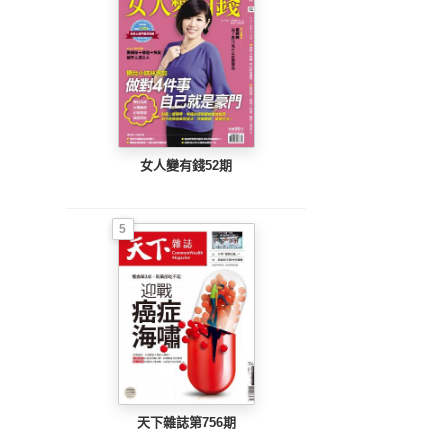
女人變有錢52期
5
天下雜誌第756期