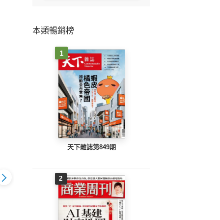
本類暢銷榜
1
天下雜誌第849期
2
富 第233期 跟
Smart智富 第207期 掃