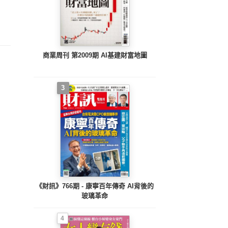
巴菲特學存股
街阿嬤存3000萬
Smart智富 第175期
Sma
年賺19%
(PDF)
商業周刊 第2009期 AI基建財富地圖
3
《財訊》766期 - 康寧百年傳奇 AI背後的
玻璃革命
4