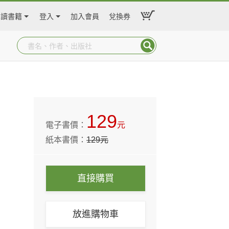
閱讀書籍
登入
加入會員
兌換券
129
電子書價：
元
紙本書價：
129
元
直接購買
放進購物車