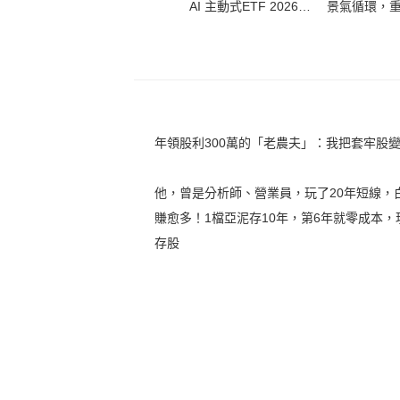
AI 主動式ETF 2026投
景氣循環，
資大趨勢
總經研究員
600
年領股利300萬的「老農夫」：我把套牢股
他，曾是分析師、營業員，玩了20年短線，
賺愈多！1檔亞泥存10年，第6年就零成本
存股