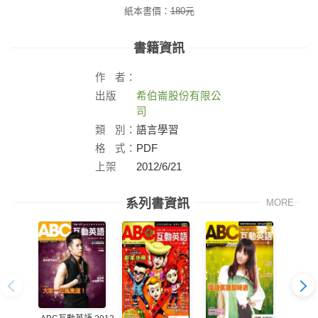
紙本書價：
180
元
書籍資訊
作
者：
出版
希伯崙股份有限公
社：
司
類
別：
語言學習
格
式：
PDF
上架
2012/6/21
日：
系列書資訊
MORE