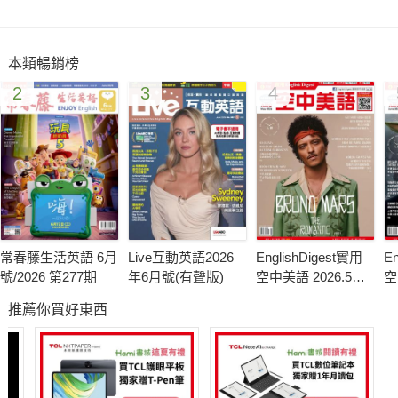
◎品格英語：常懷感恩的心
◎短篇故事集：貓鼠一窩
本類暢銷榜
◎動動英語：carry 的動詞片語
2
3
4
◎悠游文化：倫敦奧運：全球矚目的焦點
◎玩味生活：夏天，就是要吃冰淇淋
◎ABC新鮮事：乘坐「膠囊列車」，紐約到北京只要兩小時
◎樂來樂好聽：《永不放棄》
◎國家地理頻道：一秒變超人 神奇機器服
◎全民英檢初級模擬試題
常春藤生活英語 6月
Live互動英語2026
EnglishDigest實用
En
號/2026 第277期
年6月號(有聲版)
空中美語 2026.5月
空
號
號
推薦你買好東西