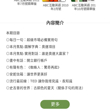
ABC互動英語 2012
年7月號精華版
ABC互動英語 2010
ABC互動英語 2010
ABC互
年2月號
年10月號精華版
年9
內容簡介
本期目錄
◎每日一句：超級市場必備實用句
◎本月焦點-圖解字典：奧運項目
◎本月焦點-實用對話：誰是奧運大贏家？
◎畫中有話：開立銀行帳戶
◎有聲有色：《蜘蛛人：驚奇再起》
◎安妮信箱：讓世界更美好
◎流行最前線：TED 讓你我增見識、長知識
◎史吉普的世界：古銅色的夏天（關係子句的用法）
◎活用ABC：用英語聊音樂 樂在其中
◎克漏字測驗：快樂從「心」出發
更多
◎世界好望角：當心，微罪狗仔就在你身邊