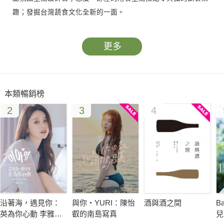
趣；發掘台灣蔬食文化全新的一面。
更多
本類暢銷榜
2
3
4
沿著海，遇見你：
與你‧YURI：陳怡
酒與酒之間
B
英為你心動 李雅英
叡的南島寫真
兒