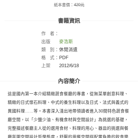
紙本書價：
420
元
書籍資訊
作
者：
出版
麥浩斯
社：
類
別：
休閒消遣
格
式：
PDF
上架
2012/6/18
日：
內容簡介
這是國內第一本介紹精緻蔬食餐廳的專書，從無菜單創意料理、
精緻的日式懷石料理、中式的養生料理以及日式、法式與義式的
異國料理……等。本書深入淺出地帶領讀者進入30間特色蔬食餐
廳空間，以「少鹽少油、有機食材與空間設計」為挑選的基礎，
完整描述餐廳主人從的選用食材、料理的用心、器皿的挑選與餐
廳氛圍空間設計哲學態度，舒壓的用餐空間搭配零負擔的飲食樂