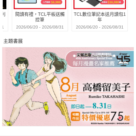
◆寶島雙雄
哈利
閱讀有禮，TCL平板送觸
TCL數位筆記本送月讀包1
張張是王牌，個個出狀況！
控筆
年
◆飄洋過海，愛上妳
31
2026/06/20 - 2026/08/31
2026/06/20 - 2026/08/31
【濃情巧克力】瑞典名導萊思霍斯壯最新浪漫佳作。
主題書展
◆黑暗騎士：黎明昇起
導演克里斯多福諾蘭與國際巨星陣容合力打造英雄史詩最終章！
◆吸血鬼獵人：林肯總統
他是美國第16任總統，同時也是美國的第一位超級英雄。
導演專訪
INTERVIEW
◆一點點的付出可以改變世界
─專訪【手機裡的眼淚】導演張世?
專欄
COLUMN