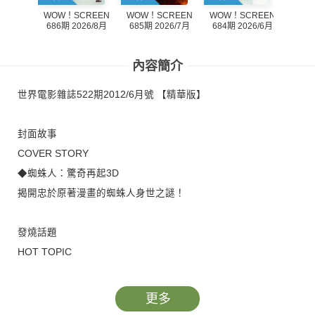
WOW！SCREEN
WOW！SCREEN
WOW！SCREEN
WOW
686期 2026/8月
684期 2026/6月
685期 2026/7月
683
內容簡介
世界電影雜誌522期2012/6月號 【精華版】
封面故事
COVER STORY
◆蜘蛛人：驚奇再起3D
揭開忠於原著漫畫的蜘蛛人身世之謎！
發燒話題
HOT TOPIC
◆3D舞力對決 2
融和酷炫街舞與狂野拉丁舞，全新舞步挑戰世界街舞大賽！
更多