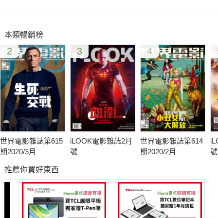
特別報導
SPECIAL REPORT
本類暢銷榜
◆2012好萊塢焦點動作男星
2
3
4
隨著2012年已來到中點站，本年度的好萊塢的焦點動作男星也一
一浮現，想知道哪些男演員再度搶盡鎂光燈焦點、又有哪些新面
孔的動作男星誕生？
電影特寫
MOVIE FEATURE
◆大獨裁者落難記
世界電影雜誌第615
iLOOK電影雜誌2月
世界電影雜誌第614
i
薩夏拜倫柯恩再度跟【芭樂特：哈薩克青年必修(理)美國文化】
期2020/3月
號
期2020/2月
號
及【G型教主】的幕後班底合作搞怪。
推薦你買好東西
◆馬達加斯加3：歐洲大圍捕3D
這群動物園夥伴再度踏上遙遙無期的爆笑返家之路…
◆勇敢傳說
勇敢公主踏上一場改變命運的冒險旅程。