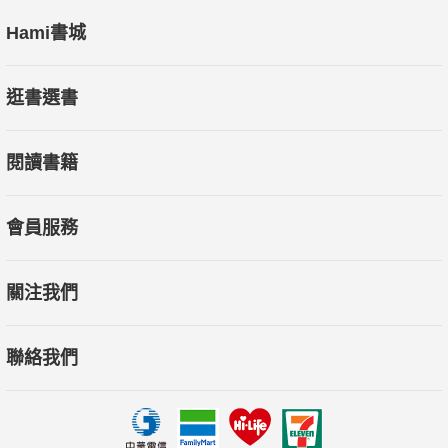
◆選片指南
Hami書城
推薦10部近年值得一看的瑞典電影
◆影迷藏寶圖
逛書選書
折磨與危機：柏格曼的早期電影
◆就是電影
閱讀書籍
【斷頭皇后的遺願】
◆影視星光
會員服務
◆本月上映新片
◆八卦新新聞
關注我們
◆國賓開麥拉
◆第65屆坎城影展得獎片單評析
聯絡我們