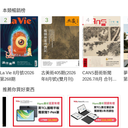
本類暢銷榜
2
3
4
La Vie 8月號/2026
古美術405期(2026
CANS藝術新聞
夢
第268期
年8月號)(雙月刊)
2026.7/8月 合刊號
第
第341期
推薦你買好東西