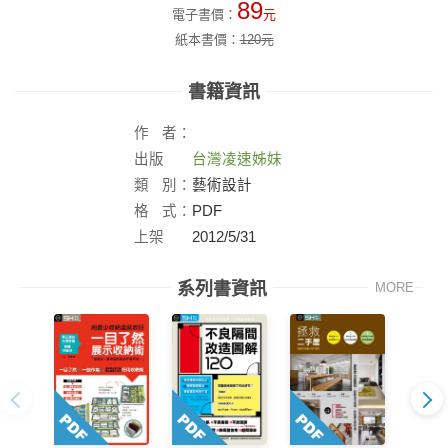
89
電子書價：
元
紙本書價：
120
元
書籍資訊
作
者：
出版
台灣凌速姊妹
社：
類
別：
藝術設計
格
式：
PDF
上架
2012/5/31
日：
系列書資訊
MORE