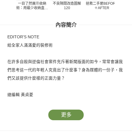
一目了然展示收納
不良隔間改造圖解
拯救二手屋BEFORE
美化家
術：用最少收納盒就
120
＋AFTER
宅的
收好
溫、抗
暖 四
內容簡介
EDITOR'S NOTE
給全家人滿滿愛的裝修術
在許多自殺與逆倫社會案件充斥著新聞版面的如今，常常會讓我
們思考這一代的年輕人究竟出了什麼事？身為媒體的一份子，我
們又該提供什麼樣的正面力量？
總編輯 黃貞菱
更多