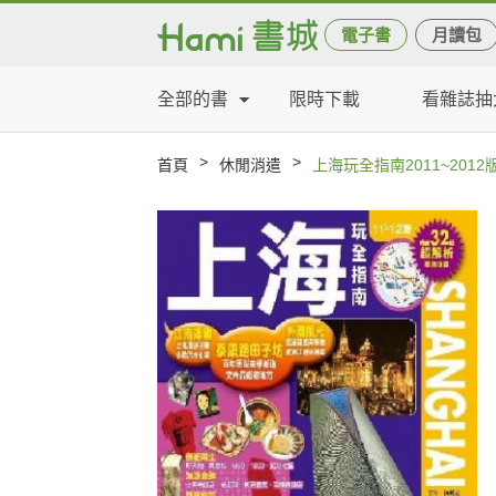
電子書
月讀包
全部的書
限時下載
看雜誌抽
>
>
首頁
休閒消遣
上海玩全指南2011~2012版