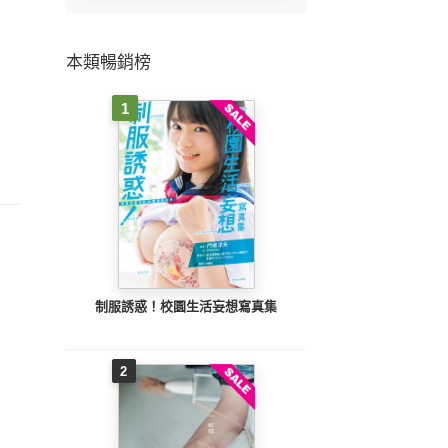
本類暢銷榜
1
制服誘惑！校園生活妄想寫真集
2