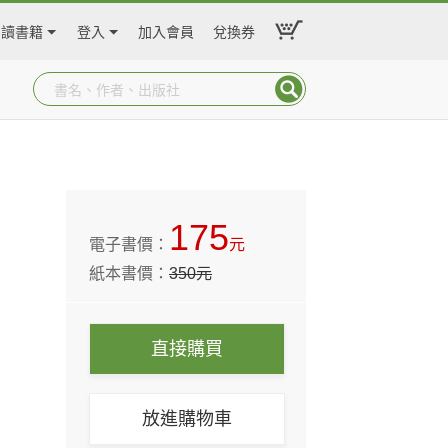
閱讀書籍
登入
加入會員
兌換券
175
電子書價：
元
紙本書價：
350
元
直接購買
放進購物車