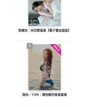
答應你：林岱縈寫真【電子書加值版】
3
與你‧YURI：陳怡叡的南島寫真