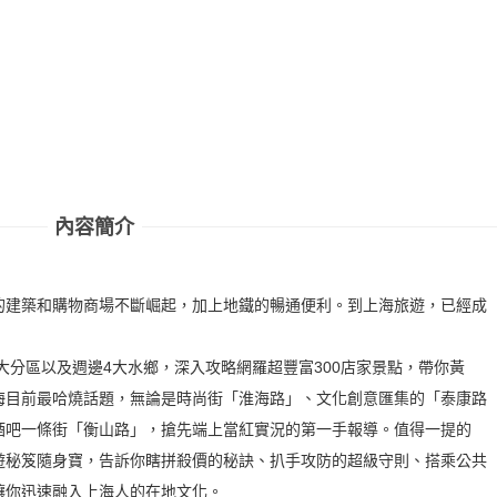
內容簡介
的建築和購物商場不斷崛起，加上地鐵的暢通便利。到上海旅遊，已經成
12大分區以及週邊4大水鄉，深入攻略網羅超豐富300店家景點，帶你黃
海目前最哈燒話題，無論是時尚街「淮海路」、文化創意匯集的「泰康路
酒吧一條街「衡山路」，搶先端上當紅實況的第一手報導。值得一提的
遊秘笈隨身寶，告訴你瞎拼殺價的秘訣、扒手攻防的超級守則、搭乘公共
讓你迅速融入上海人的在地文化。