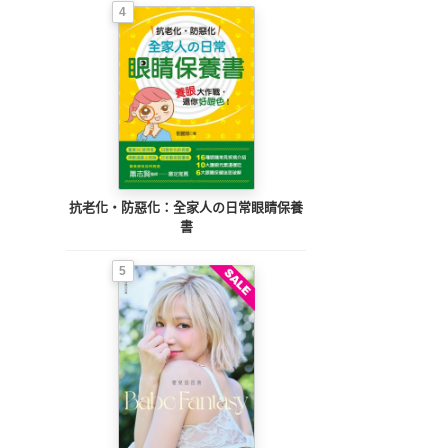
4
抗老化‧防惡化：全家人の日常眼睛保養
書
5