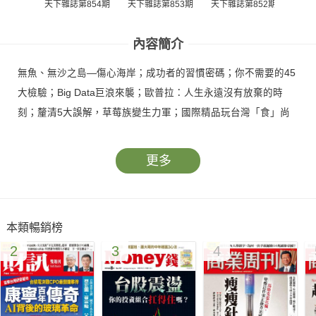
天下雜誌第854期
天下雜誌第853期
天下雜誌第852期
天下雜
內容簡介
無魚、無沙之島—傷心海岸；成功者的習慣密碼；你不需要的45
大檢驗；Big Data巨浪來襲；歐普拉：人生永遠沒有放棄的時
刻；釐清5大誤解，草莓族變生力軍；國際精品玩台灣「食」尚
更多
本類暢銷榜
2
3
4