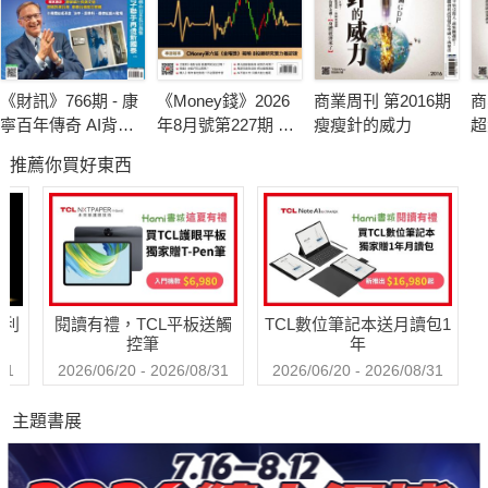
《財訊》766期 - 康
《Money錢》2026
商業周刊 第2016期
商
寧百年傳奇 AI背後
年8月號第227期 台
瘦瘦針的威力
超
的玻璃革命
股震盪 你的投資組
推薦你買好東西
合扛得住嗎？3個家
庭真實故事 揭開資
產配置致命傷
哈利
閱讀有禮，TCL平板送觸
TCL數位筆記本送月讀包1
控筆
年
31
2026/06/20 - 2026/08/31
2026/06/20 - 2026/08/31
主題書展