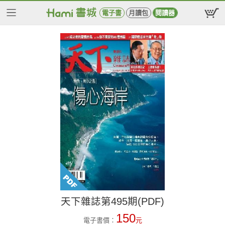
電子書
月讀包
閱讀器
天下雜誌第495期(PDF)
150
電子書價：
元