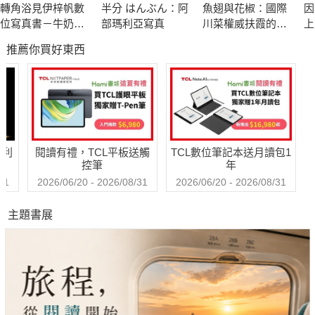
轉角浴見伊梓帆數
半分 はんぶん：阿
魚翅與花椒：國際
因
位寫真書－牛奶裸
部瑪利亞寫真
川菜權威扶霞的飲
上
湯版
饌起點
蜜
推薦你買好東西
哈利
閱讀有禮，TCL平板送觸
TCL數位筆記本送月讀包1
控筆
年
31
2026/06/20 - 2026/08/31
2026/06/20 - 2026/08/31
主題書展