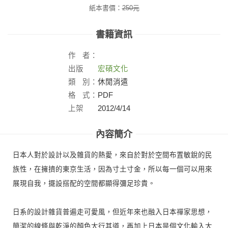
紙本書價：
250
元
書籍資訊
作
者：
出版
宏碩文化
社：
類
別：
休閒消遣
格
式：
PDF
上架
2012/4/14
日：
內容簡介
日本人對於設計以及雜貨的熱愛，來自於對於空間布置敏銳的民
族性，在擁擠的東京生活，因為寸土寸金，所以每一個可以用來
展現自我，擺設搭配的空間都顯得彌足珍貴。
日系的設計雜貨普遍走可愛風，但近年來也融入日本禪家思想，
簡潔的線條與乾淨的顏色大行其道，再加上日本是個文化輸入大