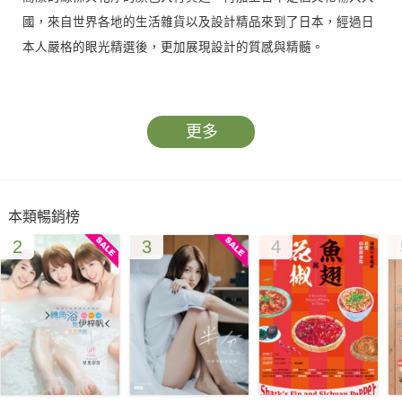
國，來自世界各地的生活雜貨以及設計精品來到了日本，經過日
本人嚴格的眼光精選後，更加展現設計的質感與精髓。
東京設計雜貨的店家與熱門雜貨區域眾多，本書依照區域特色來
分類，精選出該區域的人氣品牌與店家，舉凡生活雜貨、設計家
更多
居商品、文具唱片雜貨、民族風雜貨、設計潮物、世界雜貨、優
質設計精品、法國雜貨、藝術雜貨等一網打盡，並介紹可挖寶揀
便宜的跳蚤市場、以及東京設計周，讓你的東京設計雜貨血拼之
本類暢銷榜
旅兼具廣度與深度。
2
3
4