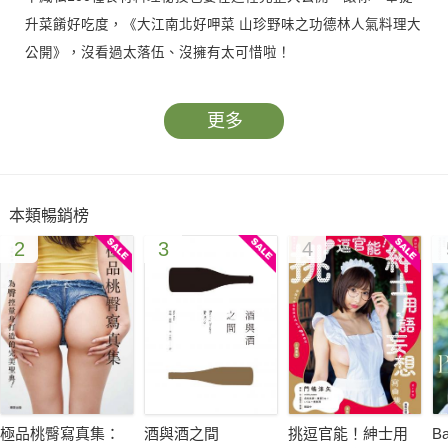
升菜餚好吃度，《大江南北好呷菜 山珍野味之功德林人氣料理大
公開》，沒看過太落伍、沒擁有太可惜啦！
更多
本類暢銷榜
2
3
4
極品桃臀寫真集：
酒與酒之間
挑逗官能！紳士用
B