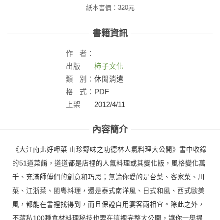
紙本書價：
320
元
書籍資訊
作
者：
出版
柿子文化
社：
類
別：
休閒消遣
格
式：
PDF
上架
2012/4/11
日：
內容簡介
《大江南北好呷菜 山珍野味之功德林人氣料理大公開》書中收錄
的51道菜餚，道道都是店裡的人氣料理或其變化版，風格變化萬
千、充滿師傅們的創意和巧思；無論你愛的是台菜、客家菜、川
菜、江浙菜、閩粵料理，還是泰式南洋風、日式和風、西式歐美
風，都能在書裡找得到，而且保證自用宴客兩相宜。除此之外，
不藏私100種食材料理秘技也要在這裡完整大公開，讓你一舉提