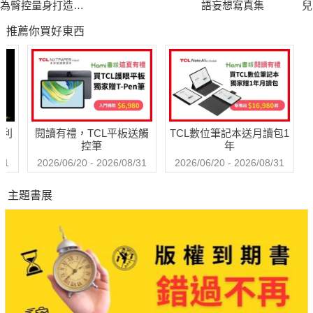
為臀控量身打造的
語妄想寫真集
兒
完美聖典！
張
推薦你買好東西
哈利
閱讀有禮，TCL平板送觸
TCL數位筆記本送月讀包1
控筆
年
31
2026/06/20 - 2026/08/31
2026/06/20 - 2026/08/31
主題書展