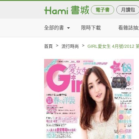
電子書
月讀包
全部的書
限時下載
看雜誌抽
>
>
首頁
流行時尚
GIRL愛女生 4月號/2012 第