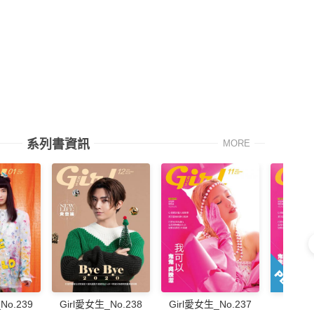
系列書資訊
MORE
No.239
Girl愛女生_No.238
Girl愛女生_No.237
Girl