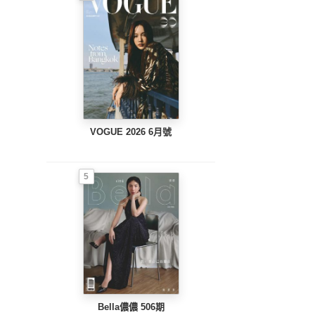
VOGUE 2026 6月號
5
Bella儂儂 506期