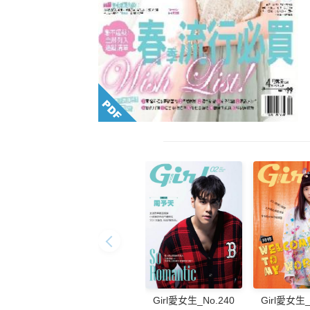
Girl愛女生_No.240
Girl愛女生_