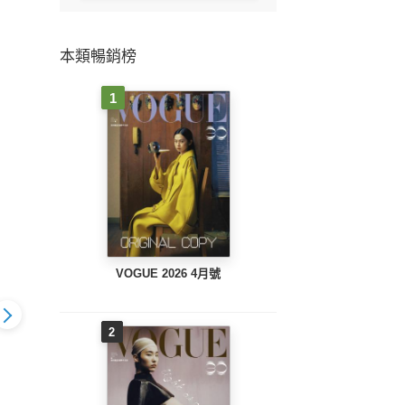
本類暢銷榜
1
VOGUE 2026 4月號
2
愛女生11月
Girl愛女生_No.236
Girl愛女生10月
Girl