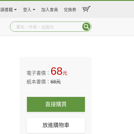
閱讀書籍
登入
加入會員
兌換券
68
電子書價：
元
紙本書價：
68
元
直接購買
放進購物車