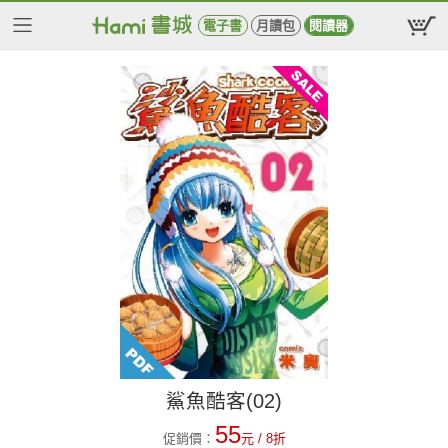
電子書
月讀包
閱讀器
鯊魚酷客(02)
55
促銷價：
元
/ 8折