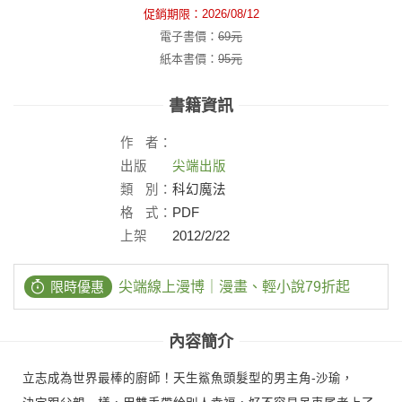
促銷期限：
2026/08/12
電子書價：
69
元
紙本書價：
95
元
書籍資訊
作
者：
出版
尖端出版
社：
類
別：
科幻魔法
格
式：
PDF
上架
2012/2/22
日：
限時優惠
尖端線上漫博｜漫畫、輕小說79折起
內容簡介
立志成為世界最棒的廚師！天生鯊魚頭髮型的男主角-沙瑜，