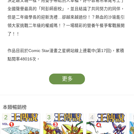
決定跟父親一樣，用雙手帶給別人幸福，好不容易吊車尾考上了
全國聲譽最高的「阿彭師廚校」，並且結識了共同努力的同伴，
但是二年級學長的迎新洗禮…卻越來越過份！？熱血的沙瑜能引
領大家挑戰二年級的權威嗎！？一場精彩的營養午餐爭奪戰展開
了！！
作品目前於Comic Star漫畫之星網站線上連載中(第17回)，累積
點閱率48016次，
歡迎前往觀賞www.comicstar.com.tw
更多
本類暢銷榜
2
3
4