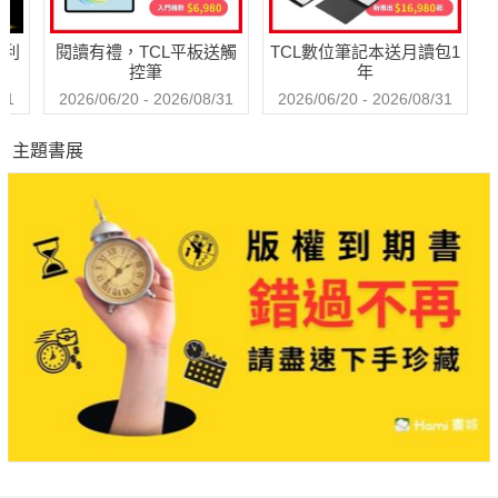
◆羅雷司
哈利
閱讀有禮，TCL平板送觸
TCL數位筆記本送月讀包1
一則有趣又感人並富有鮮明環保主題的冒險故事。
控筆
年
◆鯨奇之旅
31
2026/06/20 - 2026/08/31
2026/06/20 - 2026/08/31
感動人心的真實故事搬上大銀幕。
主題書展
◆鐵達尼號 3D
風靡全球影迷的經典賣座電影以更壯闊的3D形式重返大銀幕。
◆強 艾德格
逼真的場景設計與特效化妝，帶領觀眾進入胡佛的個人及政治世
界。
專欄
COLUMN
◆選片指南
2012金馬奇幻影展10大名家電影推薦
明星彩頁