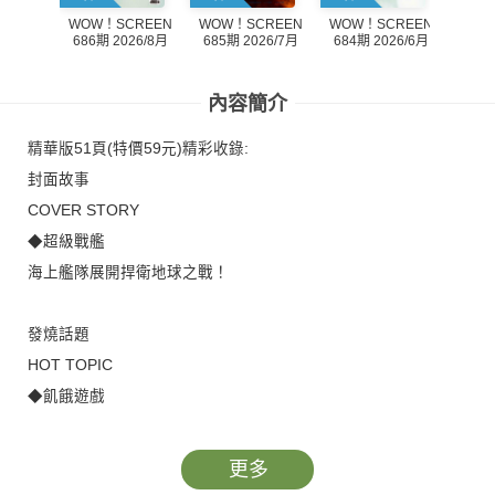
WOW！SCREEN
WOW！SCREEN
WOW！SCREEN
WOW
686期 2026/8月
684期 2026/6月
685期 2026/7月
683
內容簡介
精華版51頁(特價59元)精彩收錄:
封面故事
COVER STORY
◆超級戰艦
海上艦隊展開捍衛地球之戰！
發燒話題
HOT TOPIC
◆飢餓遊戲
願機會對你永遠有利…
更多
特別報導