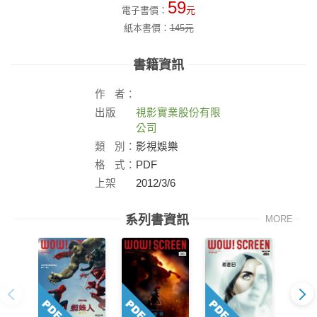
59
電子書價：
元
紙本書價：
145
元
書籍資訊
作
者：
出版
視影實業股份有限
社：
公司
類
別：
影視娛樂
格
式：
PDF
上架
2012/3/6
日：
系列書資訊
MORE