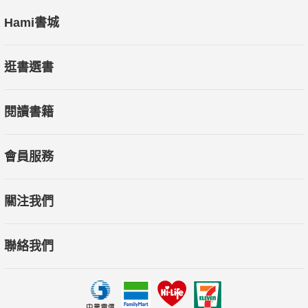
PORTRAITS
Hami書城
◆復仇者聯盟
◆柴克艾弗隆
逛書選書
◆影視星光
閱讀書籍
◆國賓開麥拉
◆八卦新新聞
◆本月上映新片
會員服務
◆舊影新話
關注我們
聯絡我們