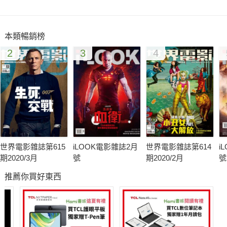
SPECIAL REPORT
◆政治名人傳記正夯
本類暢銷榜
政治人物的一生除了檯面上看得到的競爭，檯面下的角力更是編
2
3
4
劇可以大做文章的重點。
電影特寫
MOVIE FEATURE
◆心魔
與驚悚邪靈正面對決
◆異星戰場：強卡特戰記
世界電影雜誌第615
iLOOK電影雜誌2月
世界電影雜誌第614
i
【瓦力】導演首度執導真人演出的科幻冒險動作片。
期2020/3月
號
期2020/2月
號
◆復仇者聯盟
推薦你買好東西
史上最華麗超級英雄陣容震撼登場！
幕後追蹤
BEHIND THE SCENES