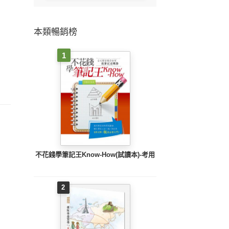
本類暢銷榜
1
不花錢學筆記王Know-How(試讀本)-考用
2