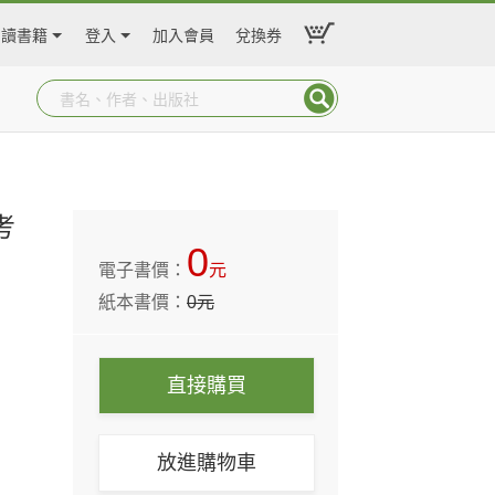
閱讀書籍
登入
加入會員
兌換券
考
0
電子書價：
元
紙本書價：
0
元
直接購買
放進購物車