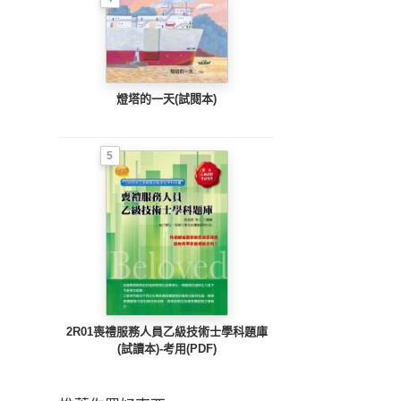
燈塔的一天(試閱本)
5
2R01喪禮服務人員乙級技術士學科題庫
(試讀本)-考用(PDF)