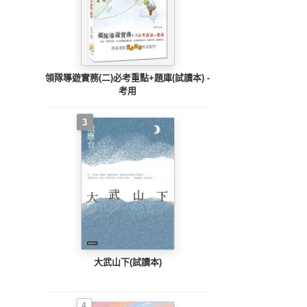
領隊導遊實務(二)必考重點+題庫(試讀本) -
考用
3
大武山下(試讀本)
4