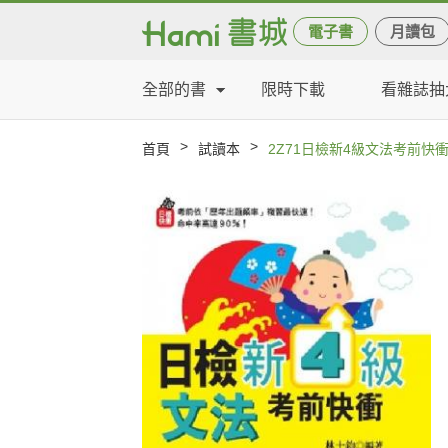
電子書
月讀包
全部的書
限時下載
看雜誌抽
>
>
首頁
試讀本
2Z71日檢新4級文法考前快衝