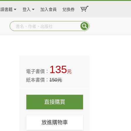
閱讀書籍
登入
加入會員
兌換券
135
電子書價：
元
紙本書價：
150
元
直接購買
放進購物車