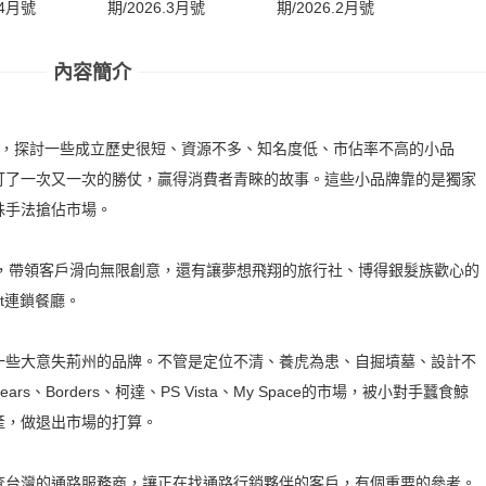
期/20
.4月號
期/2026.3月號
期/2026.2月號
內容簡介
題，探討一些成立歷史很短、資源不多、知名度低、市佔率不高的小品
打了一次又一次的勝仗，贏得消費者青睞的故事。這些小品牌靠的是獨家
殊手法搶佔市場。
board，帶領客戶滑向無限創意，還有讓夢想飛翔的旅行社、博得銀髮族歡心的
ut連鎖餐廳。
一些大意失荊州的品牌。不管是定位不清、養虎為患、自掘墳墓、設計不
、Borders、柯達、PS Vista、My Space的市場，被小對手蠶食鯨
產，做退出市場的打算。
查台灣的通路服務商，讓正在找通路行銷夥伴的客戶，有個重要的參考。