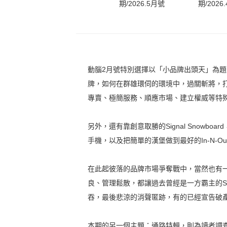
期/2026.5月號
期/2026
動腦2月號特別選擇以「小品牌出頭天」為
牌，如何在群雄環伺的環境中，過關斬將，
專賣、極簡服務、順應市場、建立權威等特
另外，還有靠創意取勝的Signal Snow
手機，以及把簡單的漢堡做到最好的In-N-O
在此起彼落的品牌市場爭奪戰中，當然也有
良、管理鬆散，都讓過去曾經是一方霸主的Sears
吞，最後悲涼的消聲匿跡，有的已經宣告破
本期的另一個主題：通路特輯，則為讀者調