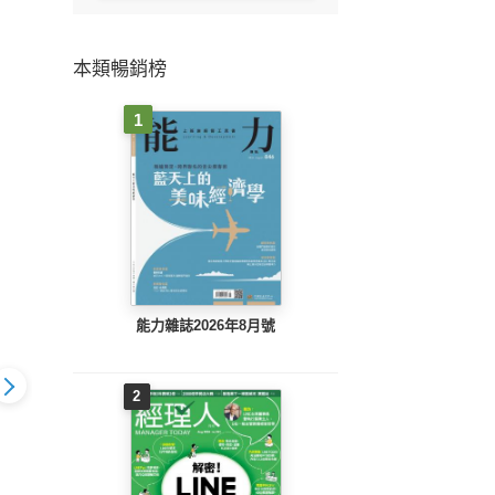
本類暢銷榜
1
能力雜誌2026年8月號
2
動
動腦雜誌595
雜誌597
動腦雜誌596