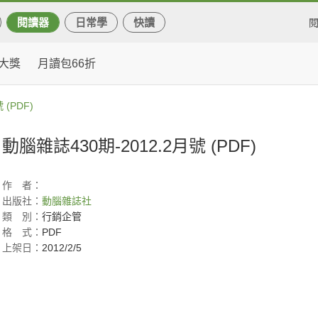
閱讀器
日常學
快讀
大獎
月讀包66折
 (PDF)
動腦雜誌430期-2012.2月號 (PDF)
作
者：
出版社：
動腦雜誌社
類
別：
行銷企管
格
式：
PDF
上架日：
2012/2/5