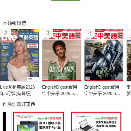
編輯主題包含生活會話、精選專題報導、寫作訓練、西洋文學、
旅遊新知、生活萬用句等豐富學習內容，主題式及翻譯寫作更是
訓練英語寫作的重要工具，這是一本讓讀者可以理解文化背景學
本類暢銷榜
好英語的雜誌，並且讓每一個讀者都可以享受英語閱讀的樂趣，
2
3
4
英語寫作沒問題、聽說能力再升級。
◎ 聽說讀寫一氣呵成，互動學習最有效
很多人學了很多年英語，但真正要使用時卻又提不起勇氣，變成
滿腦子英語卻不是滿嘴英語，ALL+互動英語每月內附電腦影音互
動光碟，針對聽說讀寫設計實用功能，所有會話場景聘請外籍演
員真人實景演出，讓您置身於最真實的學習情境，快慢朗讀、錄
音練習、語音辨識、全民英檢模擬測試等實用功能，提供最佳的
Live互動英語2026
EnglishDigest實用
EnglishDigest實用
常
實際演練環境，可隨時練習，效果再加倍，讓您隨時隨地英語脫
年6月號(有聲版)
空中美語 2026.5月
空中美語 2026.6月
號
口而出。
號
號
推薦你買好東西
《本月焦點》
◎活動特輯：咯咯咯！鬼太郎的妖怪樂園