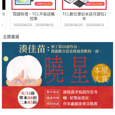
◎繞著地球玩：鹿港燈會再現小鎮風華
◎會話百分百：情人節特輯 用英語傳情
哈利
閱讀有禮，TCL平板送觸
TCL數位筆記本送月讀包1
◎文學花園：苦行記
控筆
年
◎情境對話：圖解購物中心/購物英語海外退稅篇
31
2026/06/20 - 2026/08/31
2026/06/20 - 2026/08/31
主題書展