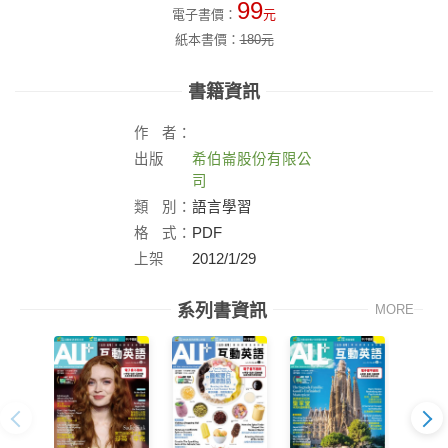
99
電子書價：
元
紙本書價：
180
元
書籍資訊
作
者：
出版
希伯崙股份有限公
社：
司
類
別：
語言學習
格
式：
PDF
上架
2012/1/29
日：
系列書資訊
MORE