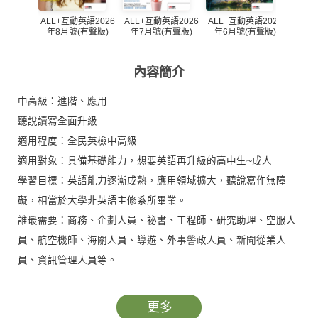
ALL+互動英語2026
ALL+互動英語2026
ALL+互動英語2026
ALL+
年8月號(有聲版)
年7月號(有聲版)
年6月號(有聲版)
年5
內容簡介
中高級：進階、應用
聽說讀寫全面升級
適用程度：全民英檢中高級
適用對象：具備基礎能力，想要英語再升級的高中生~成人
學習目標：英語能力逐漸成熟，應用領域擴大，聽說寫作無障
礙，相當於大學非英語主修系所畢業。
誰最需要：商務、企劃人員、祕書、工程師、研究助理、空服人
員、航空機師、海關人員、導遊、外事警政人員、新聞從業人
員、資訊管理人員等。
◎ 寫作、聽說有效訓練，英語更進級
學習就是種獲得，『ALL+互動英語』希望讓您獲得的更多，每月
更多