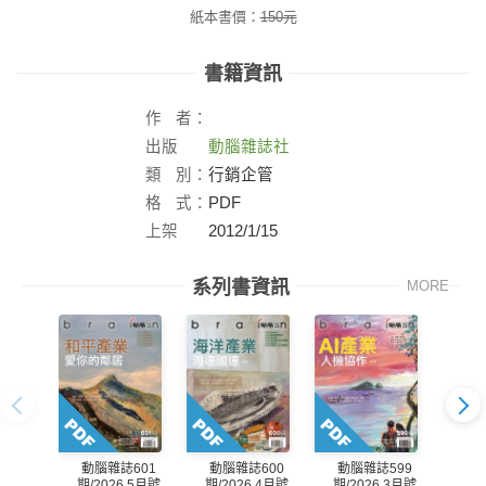
紙本書價：
150
元
書籍資訊
作
者：
出版
動腦雜誌社
社：
類
別：
行銷企管
格
式：
PDF
上架
2012/1/15
日：
系列書資訊
MORE
動腦雜誌601
動腦雜誌600
動腦雜誌599
動
期/2026.5月號
期/2026.4月號
期/2026.3月號
期/2