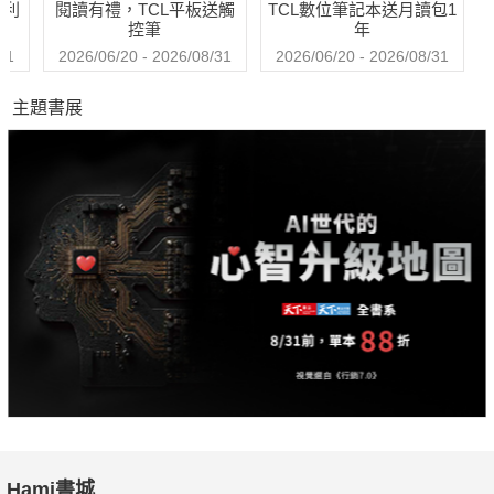
哈利
閱讀有禮，TCL平板送觸
TCL數位筆記本送月讀包1
的殺傷力。
控筆
年
31
2026/06/20 - 2026/08/31
2026/06/20 - 2026/08/31
在2012年的第一期，動腦除了為你預測全球五大行銷趨勢，也探
主題書展
索了2012日本熱賣商品、歐美六大微趨勢、水災後的泰國有哪些
新商機，以及被忽視的兩大趨勢。
除了機會，也為讀者預告稱霸2012的關鍵武器、日本消費市場結
構的4大變化、網路行銷的10大地雷、危機時刻哪些需求新發
現，和行銷人如何翻轉局勢。
對，就是翻轉。我們不只要時時更新工具與技術，更該翻轉我們
做生意的方式，以及心態。
無論你的企業有多大，品牌歷史有多久，在發展條件不足，生存
環境不好，以及不確定的年代，我們要一起翻轉，翻出我們的新
生命。
Hami書城