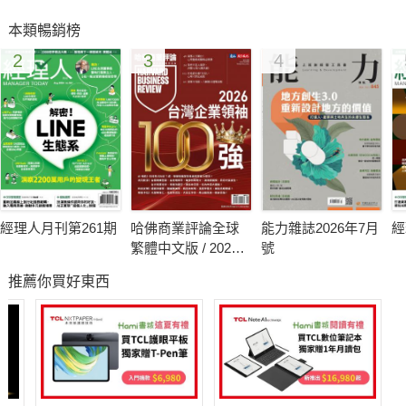
法以漲價彌補、遭到收購、破產、客戶大量流失，市占率急速萎
本類暢銷榜
縮，來預測明年可能消失的品牌。
2
3
4
其中最受矚目的是手機大廠諾基亞（Nokia）與索尼愛立信
（Sony Ericsson），索尼影業（Sony Pictures）和席爾斯百貨
（Sears）等都因獲利大減而被唱衰。
這些響噹噹的品牌，在日正當中時，不只他們自己沒想到會有這
麼一天，這些品牌的消費者可能也不會相信，就這麼短短幾年，
這些品牌居然就走到了窮途末路。
經理人月刊第261期
哈佛商業評論全球
能力雜誌2026年7月
經
繁體中文版 / 2026
號
根據IBM針對全球1,734位行銷長所做的調查顯示，在不確定的時
年8月號 2026台灣
推薦你買好東西
企業領袖100強
代，行銷長的壓力最大。
因為過去的競爭對手顯而易見，知道它在哪？可能出什麼招？現
在的競爭對手不知來自何方。
這些此起彼落、充滿競爭力的對手，可能不是同業，可能是看起
來完全無關的產業，但是他們對你的企業及品牌，可能會有致命