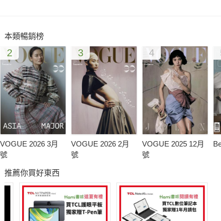
》名媛社交學：餐廳選得好，帶你上天堂！
》近距離會愛上她！封面人物：侯佩岑
本類暢銷榜
2
3
4
VOGUE 2026 3月
VOGUE 2026 2月
VOGUE 2025 12月
B
號
號
號
推薦你買好東西