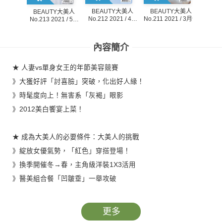
BEAUTY大美人
BEAUTY大美人
BE
BEAUTY大美人
No.212 2021 / 4月
No.211 2021 / 3月號
No.21
No.213 2021 / 5月
號
號
內容簡介
★ 人妻vs單身女王的年節美容競賽
》大獲好評「討喜臉」突破，化出好人緣！
》時髦度向上！無害系「灰褐」眼影
》2012美白饗宴上菜！
★ 成為大美人的必要條件：大美人的挑戰
》綻放女優氣勢，「紅色」穿搭登場！
》換季開催冬→春，主角級洋裝1X3活用
》醫美組合餐「凹皺垂」一舉攻破
★全新登場！名人+名媛特區
更多
》楊秀蓉Janet-2012飾品潮流一番解析