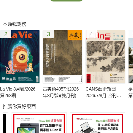
本類暢銷榜
2
3
4
La Vie 8月號/2026
古美術405期(2026
CANS藝術新聞
夢
第268期
年8月號)(雙月刊)
2026.7/8月 合刊號
第
第341期
推薦你買好東西