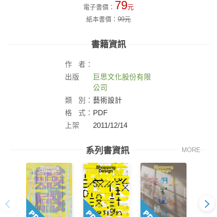
79
電子書價：
元
紙本書價：
99
元
書籍資訊
作
者：
出版
巨思文化股份有限
社：
公司
類
別：
藝術設計
格
式：
PDF
上架
2011/12/14
日：
系列書資訊
MORE