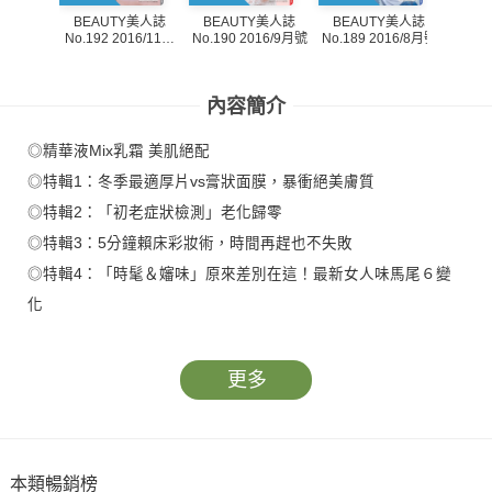
BEAUTY美人誌
BEAUTY美人誌
BEAUTY美人誌
BE
No.190 2016/9月號
No.192 2016/11月
No.189 2016/8月號
No.18
號
內容簡介
◎精華液Mix乳霜 美肌絕配
◎特輯1：冬季最適厚片vs膏狀面膜，暴衝絕美膚質
◎特輯2：「初老症狀檢測」老化歸零
◎特輯3：5分鐘賴床彩妝術，時間再趕也不失敗
◎特輯4：「時髦＆嬸味」原來差別在這！最新女人味馬尾６變
化
更多
本類暢銷榜