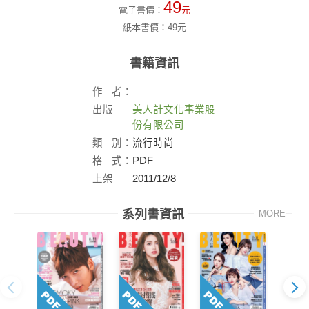
49
電子書價：
元
紙本書價：
49
元
書籍資訊
作
者：
出版
美人計文化事業股
社：
份有限公司
類
別：
流行時尚
格
式：
PDF
上架
2011/12/8
日：
系列書資訊
MORE