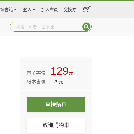
閱讀書籍
登入
加入會員
兌換券
129
電子書價：
元
紙本書價：
129
元
直接購買
放進購物車