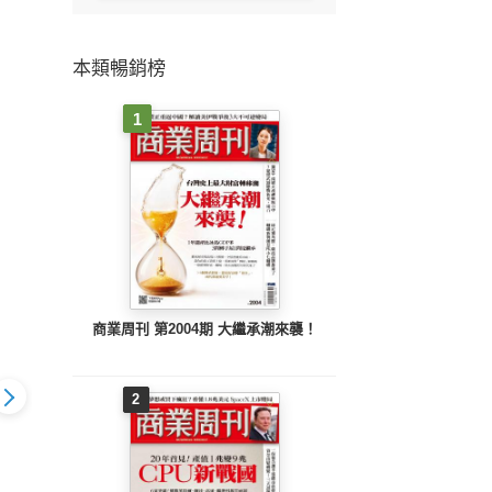
本類暢銷榜
1
商業周刊 第2004期 大繼承潮來襲！
2
富 第233期 跟
Smart智富 第207期 掃