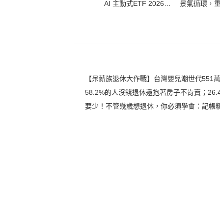
AI 主動式ETF 2026投
景氣循環，
資大趨勢
總經研究員
600
【呆薪族退休大作戰】台灣嬰兒潮世代551
58.2%的人沒錢退休還抱著房子不肯賣；2
要少！不管幾歲想退休，你必須學會：記帳精