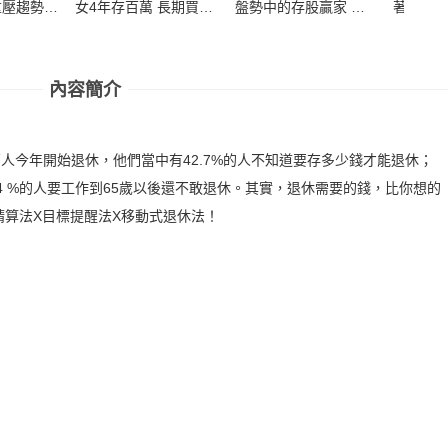
重壓趨勢股
女4年存百萬 長期買進
盤勢中的存股贏家 台
著英國
34歲賺到
實戰筆記
積電＋ETF存到6000
穩穩
0萬
萬
內容簡介
萬人今年開始退休，他們當中有42.7%的人不知道要存多少錢才能退休；
6.4 %的人要工作到65歲以後還不敢退休。其實，退休需要的錢，比你想的
算法X目標提醒法X移動式退休法！