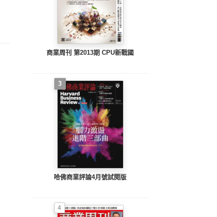
巴菲特學存股
街阿嬤存3000萬
Smart智富 第175期
Sma
年賺19%
(PDF)
商業周刊 第2013期 CPU新戰國
3
哈佛商業評論4月號試閱版
4