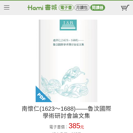
電子書
月讀包
閱讀器
南懷仁(1623～1688)——魯汶國際
學術研討會論文集
385
電子書價：
元