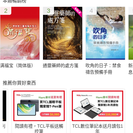
本類暢銷榜
2
3
4
满福宝（简体版）
通靈藥師的處方箋
吹角的日子：禁食
新
禱告預備手冊
息
推薦你買好東西
哈利
閱讀有禮，TCL平板送觸
TCL數位筆記本送月讀包1
控筆
年