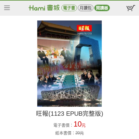
電子書
月讀包
閱讀器
旺報(1123 EPUB完整版)
10
電子書價：
元
紙本書價：
20
元