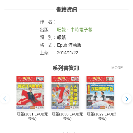
書籍資訊
作
者：
出版
旺報、中時電子報
社：
類
別：
報紙
格
式：
Epub 流動版
上架
2014/11/22
日：
系列書資訊
MORE
旺報(1031 EPUB完
旺報(1030 EPUB完
旺報(1029 EPUB完
旺報(1
整版)
整版)
整版)