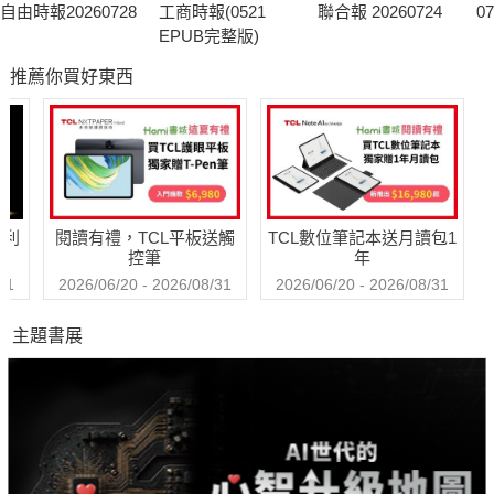
自由時報20260728
工商時報(0521
聯合報 20260724
0
EPUB完整版)
推薦你買好東西
哈利
閱讀有禮，TCL平板送觸
TCL數位筆記本送月讀包1
控筆
年
31
2026/06/20 - 2026/08/31
2026/06/20 - 2026/08/31
主題書展