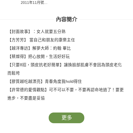
2011年11月號
(PDF)
內容簡介
【封面故事】：女人就要五分熟
【方芳芳】 當自己和朋友的康樂主任
【越洋專訪】解夢大師：約翰 畢比
【蔡燦得】把心放開，生活好好玩
【只要8招，頭皮抗老好簡單】讓換臉部肌膚不會因為頭皮老化
而鬆垮
【膠質越吃越漂亮】青春角度我hold得住
【許常德的愛情觀點】可不可以不要，不要再認命地過了！要更
進步，不要盡是妥協
更多