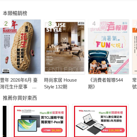
本類暢銷榜
2
3
4
豐年 2026年6月 臺
時尚家居 House
《消費者報導544
常
灣花生什麼事 轉
Style 132期
期》
號
型挑戰卡關
推薦你買好東西