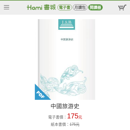
電子書
月讀包
閱讀器
中國旅游史
175
電子書價：
元
紙本書價：
175
元