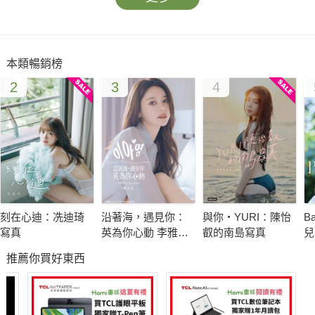
本類暢銷榜
2
3
4
刻在心迪：冼迪琦
沿著海，遇見你：
與你‧YURI：陳怡
B
寫真
英為你心動 李雅英
叡的南島寫真
兒
1st台灣感性紙上電
張
推薦你買好東西
影系列 數位版