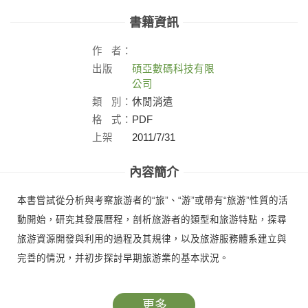
書籍資訊
作
者：
出版
碩亞數碼科技有限
社：
公司
類
別：
休閒消遣
格
式：
PDF
上架
2011/7/31
日：
內容簡介
本書嘗試從分析與考察旅游者的“旅”、“游”或帶有“旅游”性質的活
動開始，研究其發展曆程，剖析旅游者的類型和旅游特點，探尋
旅游資源開發與利用的過程及其規律，以及旅游服務體系建立與
完善的情況，并初步探討早期旅游業的基本狀況。
更多