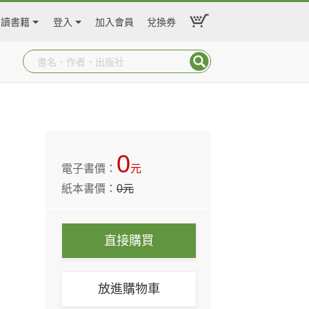
閱讀書籍
登入
加入會員
兌換券
0
電子書價：
元
紙本書價：
0
元
直接購買
放進購物車