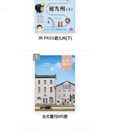
JR PASS遊九州(下)
3
台北畫刊685期