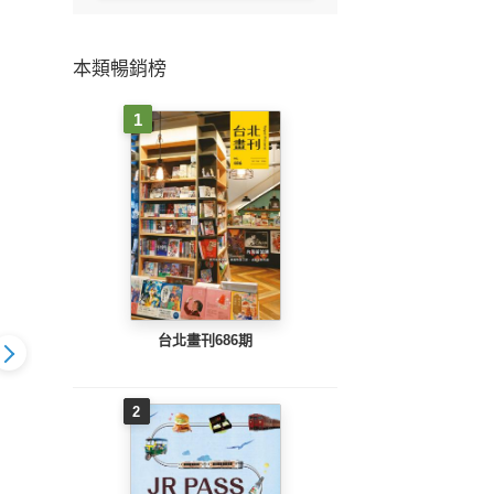
本類暢銷榜
1
台北畫刊686期
2
城巿-常州
魅力城巿-南寧
魅力城巿-攀枝花
魅