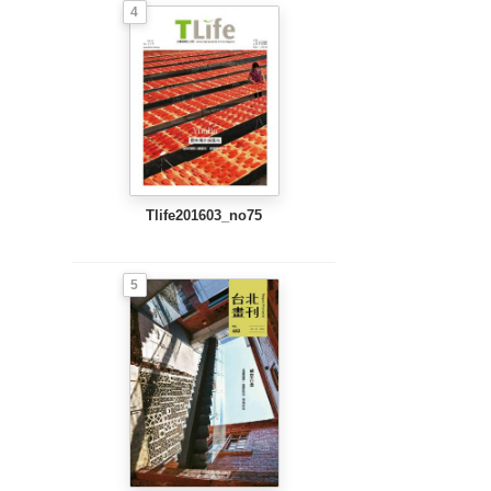
4
Tlife201603_no75
5