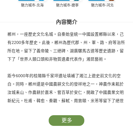
魅力
魅力城巿-北海
魅力城巿-遼寧
魅力城巿-河北
內容簡介
郴州，一座歷史文化名城。自秦始皇統一中國設置郴縣以來，己
有2200多年歷史。此後，郴州為歷代郡、州、軍、路、府等治所
所在地，留下了義帝陵、三絕碑、湖廣騾馬古道等歷史遺跡，留
下了「世界人類口頭和非物質遺產代表作」湘昆藝術。
距今6000年的桂陽縣千家坪遺址填補了湘江上遊史前文化的空
白。同時，郴州還是中國農耕文化的發祥地之一，神農作耒耜於
汝城耒山、作農耕於嘉禾、嘗百草於安仁，開啟了中國農業文明
新紀元。杜甫、韓愈、秦觀、蘇軾、周敦頤、米芾等留下了絕世
佳作。上世紀80年代，中國女排在郴集訓，成就「五連冠」輝
煌；新世紀初，中國女排返郴集訓，再奪世界冠軍。這便是我們
更多
的魅力郴州。