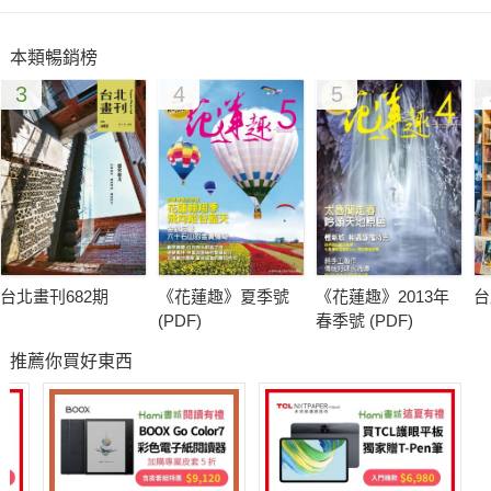
本類暢銷榜
3
4
5
台北畫刊682期
《花蓮趣》夏季號
《花蓮趣》2013年
台
(PDF)
春季號 (PDF)
推薦你買好東西