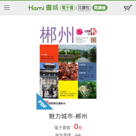
電子書
月讀包
閱讀器
魅力城巿-郴州
0
電子書價：
元
紙本書價：
0
元