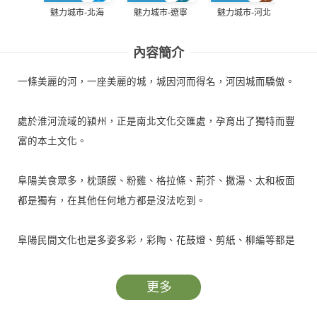
魅力
魅力城巿-北海
魅力城巿-遼寧
魅力城巿-河北
內容簡介
一條美麗的河，一座美麗的城，城因河而得名，河因城而驕傲。
處於淮河流域的潁州，正是南北文化交匯處，孕育出了獨特而豐
富的本土文化。
阜陽美食眾多，枕頭饃、粉雞、格拉條、荊芥、撒湯、太和板面
都是獨有，在其他任何地方都是沒法吃到。
阜陽民間文化也是多姿多彩，彩陶、花鼓燈、剪紙、柳編等都是
國家級非物質文化遺產。
更多
阜陽與其他地區最大的不同在於美景。阜陽現存古跡不算太多，