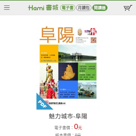
電子書
月讀包
閱讀器
魅力城巿-阜陽
0
電子書價：
元
紙本書價：
0
元