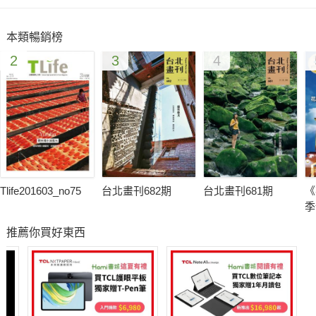
但是阜陽地區的生態景點數不勝數，走進任何一個景點都會有一
種讓人想留下來，就此紮根的念頭。
本類暢銷榜
2
3
4
Tlife201603_no75
台北畫刊682期
台北畫刊681期
《
季
推薦你買好東西