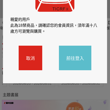
親愛的用戶
〈TENY〉Tiny十週
【全見版】大象傳
Miss cat- 柯洪韻
【
此為18禁商品，請確認您的會員資訊，須年滿十八
年特別版紀念寫真
媒×誘惑誌聯名系列
【狂野全裸極限誘
媒
歲方可瀏覽與購買。
NO.49 小璦
惑】
N
推薦你買好東西
取消
前往登入
送觸
TCL數位筆記本送月讀包1
BOOX電子閱讀器加購皮
年
套5折
31
2026/06/20 - 2026/08/31
2026/06/20 - 2026/08/31
主題書展