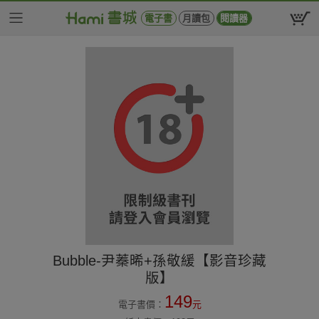
電子書
月讀包
閱讀器
Bubble-尹蓁晞+孫敬緩【影音珍藏
版】
149
電子書價：
元