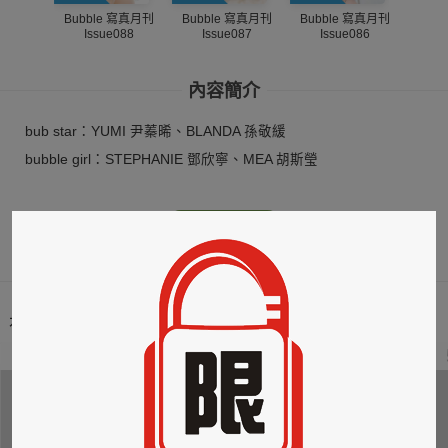
Bubble 寫真月刊
Bubble 寫真月刊
Bubble 寫真月刊
Bub
Issue088
Issue087
Issue086
I
內容簡介
bub star：YUMI 尹蓁晞、BLANDA 孫敬緩
bubble girl：STEPHANIE 鄧欣寧、MEA 胡斯瑩
更多
本類暢銷榜
2
3
4