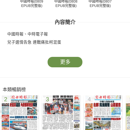
中國時報(0809
中國時報(0808
中國時報(0807
中國
EPUB完整版)
EPUB完整版)
EPUB完整版)
EP
內容簡介
中國時報、中時電子報
兒子選情告急 連戰痛批柯混蛋
更多
本類暢銷榜
2
3
4