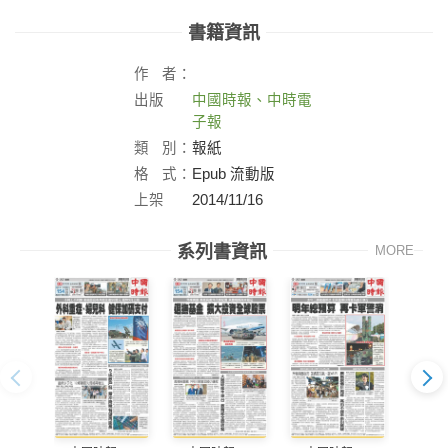
書籍資訊
作
者：
出版
中國時報、中時電
社：
子報
類
別：
報紙
格
式：
Epub 流動版
上架
2014/11/16
日：
系列書資訊
MORE