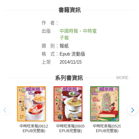
書籍資訊
作
者：
出版
中國時報、中時電
社：
子報
類
別：
報紙
格
式：
Epub 流動版
上架
2014/11/15
日：
系列書資訊
MORE
中時旺來報(0612
中時旺來報(0605
中時旺來報(0529
中時旺
EPUB完整版)
EPUB完整版)
EPUB完整版)
EP