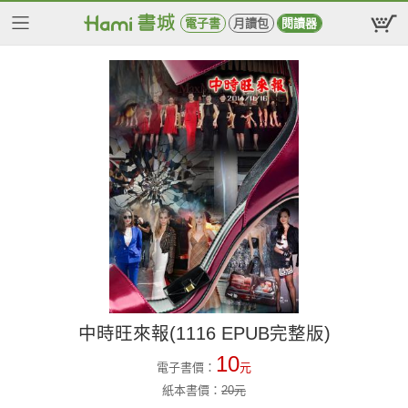
電子書
月讀包
閱讀器
中時旺來報(1116 EPUB完整版)
10
電子書價：
元
紙本書價：
20
元