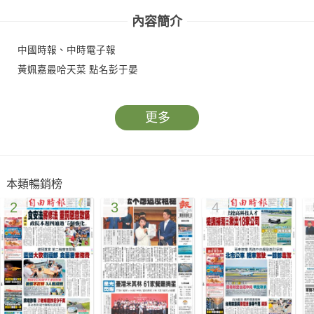
內容簡介
中國時報、中時電子報
黃姵嘉最哈天菜 點名彭于晏
更多
本類暢銷榜
2
3
4