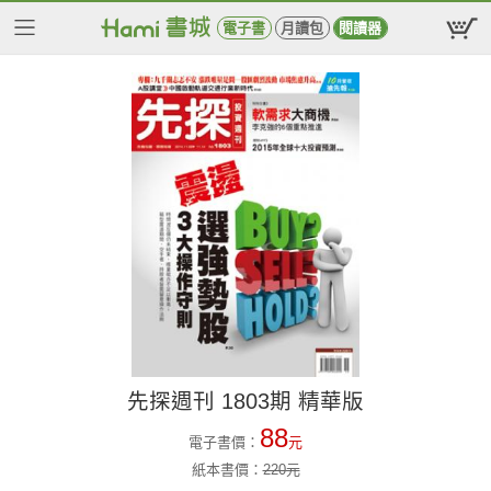
電子書
月讀包
閱讀器
先探週刊 1803期 精華版
88
電子書價：
元
紙本書價：
220
元