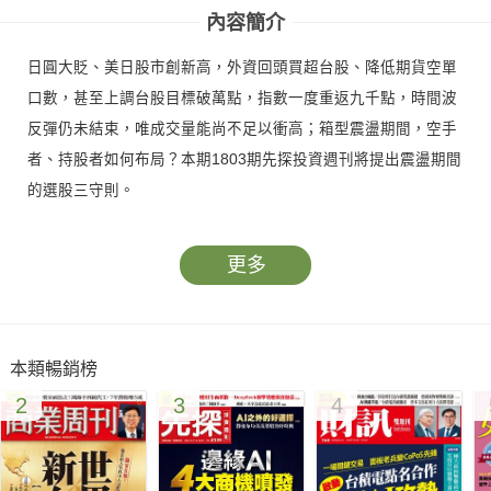
內容簡介
日圓大貶、美日股市創新高，外資回頭買超台股、降低期貨空單
口數，甚至上調台股目標破萬點，指數一度重返九千點，時間波
反彈仍未結束，唯成交量能尚不足以衝高；箱型震盪期間，空手
者、持股者如何布局？本期1803期先探投資週刊將提出震盪期間
的選股三守則。
更多
本類暢銷榜
2
3
4