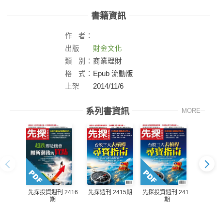
書籍資訊
作
者：
出版
財金文化
社：
類
別：
商業理財
格
式：
Epub 流動版
上架
2014/11/6
日：
系列書資訊
MORE
先探週刊 2415期
先探週
先探投資週刊 2416
先探投資週刊 2415
期
期