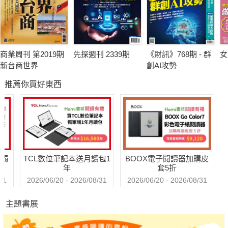
商業周刊 第2019期
先探週刊 2339期
《財訊》768期 - 群
女
新台商世界
創AI攻勢
推薦你買好東西
送觸
TCL數位筆記本送月讀包1
BOOX電子閱讀器加購皮
年
套5折
31
2026/06/20 - 2026/08/31
2026/06/20 - 2026/08/31
主題書展