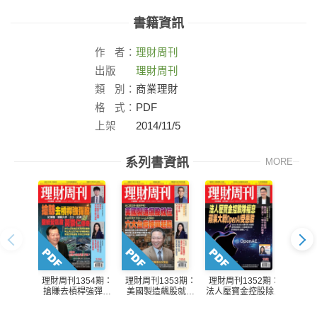
書籍資訊
作
者：
理財周刊
出版
理財周刊
社：
類
別：
商業理財
格
式：
PDF
上架
2014/11/5
日：
系列書資訊
MORE
理財周刊1354期：
理財周刊1353期：
理財周刊1352期：
理財周
搶賺去槓桿強彈股
美國製造飆股就位
法人壓寶金控股除權
台積
壁紙變飆股 黃崇仁
六大台廠接單起飛
息 蘋果大戰OpenAl
傳奇
受惠股