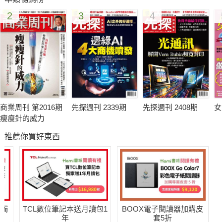
2
3
4
商業周刊 第2016期
先探週刊 2339期
先探週刊 2408期
女
瘦瘦針的威力
推薦你買好東西
送觸
TCL數位筆記本送月讀包1
BOOX電子閱讀器加購皮
年
套5折