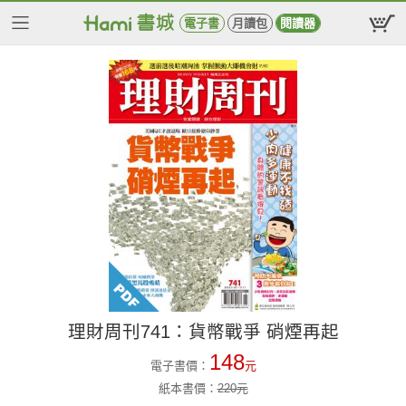
電子書
月讀包
閱讀器
理財周刊741：貨幣戰爭 硝煙再起
148
電子書價：
元
紙本書價：
220
元