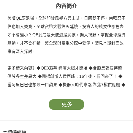
內容簡介
美版QE要退場，全球印鈔風卻方興未艾，日圓貶不停，南韓忍不
住也加入競賽，全球貨幣大戰烽火延燒，投資人的錢要往哪裡去
才不會變小？QE到底是天使還是魔獸，擴大視野，掌握全球經濟
脈動，才不會在新一波全球財富重分配中受傷，請見本期封面故
事有深入探討。
更多精采內容》◆QE3落幕 經濟大戰才開始 ◆台股反彈波持續
個股多空差異大 ◆國揚創辦人侯西峰：16年後，我回來了！ ◆
當阿里巴巴也想咬一口蘋果 ◆機器人時代來臨 聚焦7檔供應鏈 ◆
選前拉抬？選後出貨？選舉行情撲朔迷離。
更多
本類暢銷榜