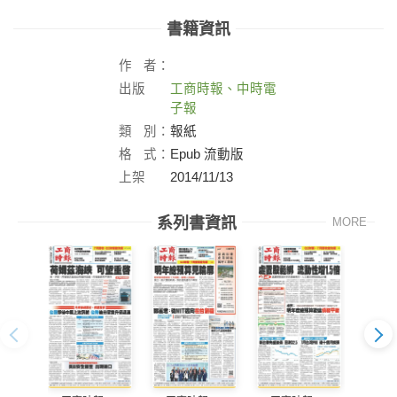
書籍資訊
作
者：
出版
工商時報、中時電
社：
子報
類
別：
報紙
格
式：
Epub 流動版
上架
2014/11/13
日：
系列書資訊
MORE