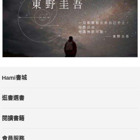
Hami書城
逛書選書
閱讀書籍
會員服務