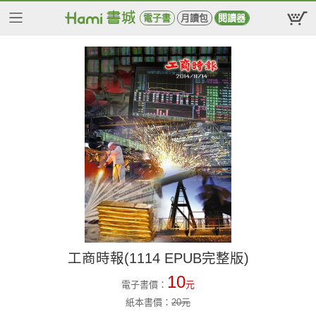
電子書
月讀包
閱讀器
工商時報(1114 EPUB完整版)
10
電子書價：
元
紙本書價：
20
元