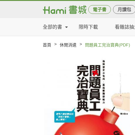
電子書
月讀包
全部的書
限時下載
看雜誌抽
>
>
首頁
休閒消遣
問題員工完治寶典(PDF)