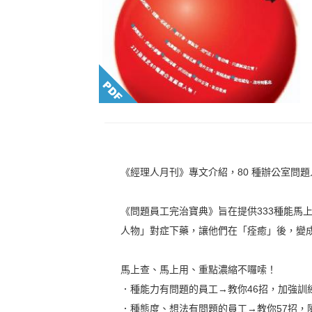
《經理人月刊》專文介紹，80 種辦公室問
《問題員工完治寶典》旨在提供333種能馬
人物」對症下藥，讓他們在「痊癒」後，變
馬上查、馬上用、重點濃縮不囉嗦！
．種能力有問題的員工→教你46招，加強訓練
．種態度、想法有問題的員工→教你57招，