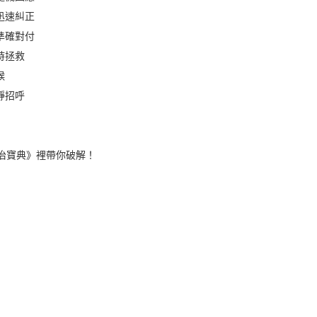
迅速糾正
準確對付
時拯救
候
靜招呼
治寶典》裡帶你破解！