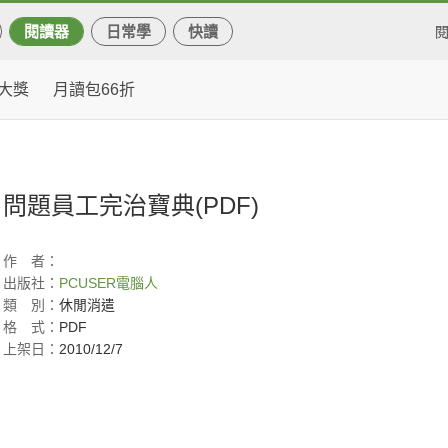
閱讀器
日常學
快讀
大獎
月讀包66折
問題員工完治寶典(PDF)
作
者：
出版社：
PCUSER電腦人
類
別：
休閒消遣
格
式：
PDF
上架日：
2010/12/7