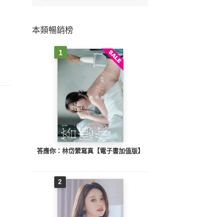
本類暢銷榜
1
答應你：林岱縈寫真【電子書加值版】
2