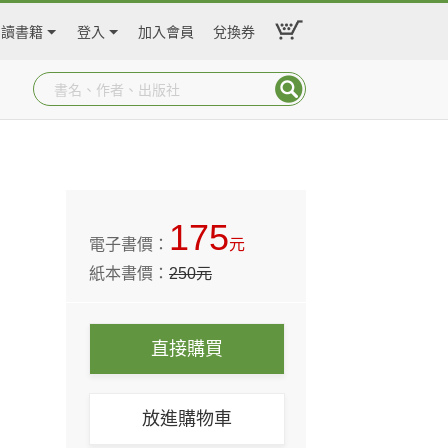
閱讀書籍
登入
加入會員
兌換券
175
電子書價：
元
紙本書價：
250
元
直接購買
放進購物車