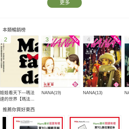
更多
本類暢銷榜
2
3
4
娃娃看天下—瑪法
NANA(19)
NANA(13)
N
達的世界【瑪法達
降落地球60週年紀
推薦你買好東西
念版．珍藏套
書】：阿根廷國寶
級漫畫大師最不朽