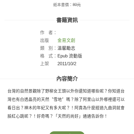
紙本書價：
80
元
書籍資訊
作
者：
出版
金易文創
社：
類
別：
溫馨勵志
格
式：
Epub 流動版
上架
2011/10/2
日：
內容簡介
台灣的自然景觀除了野柳女王頭以外你還知道哪些呢？你知道台
灣也有白透晶亮的天然〝雪地〞嗎？除了阿里山以外哪裡還可以
看日出？神木的年紀又有多大呢？！阿貴為什麼經過九曲洞就會
臉紅心跳呢？！好奇嗎？「天然的尚好」通通告訴你！